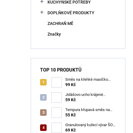
KUCHYŇSKÉ POTŘEBY
DOPLŇKOVÉ PRODUKTY
ZACHRAŇ MĚ
Značky
TOP 10 PRODUKTŮ
Směs na křehké masíčko
ŠON 125 g
99 Kč
Jidášovo ucho krájené
TOTACO 100 g
59 Kč
Tempura křupavá směs na
obalování GOGI 150 g
55 Kč
Granulovaný kuřecí vývar ŠON
100 g
69 Kč