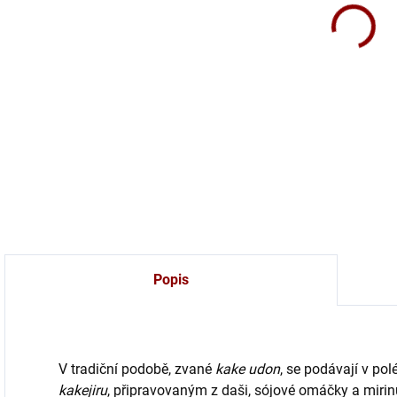
Udon
mouk
DETA
Popis
V tradiční podobě, zvané
kake udon
, se podávají v p
kakejiru
, připravovaným z daši, sójové omáčky a miri