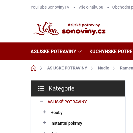
Přejít
YouTube ŠonovinyTV
Vše o nákupu
Obchodní 
na
obsah
ASIJSKÉ POTRAVINY
KUCHYŇSKÉ POTŘE
Domů
ASIJSKÉ POTRAVINY
Nudle
Ramen,
P
Kategorie
o
Přeskočit
s
kategorie
t
ASIJSKÉ POTRAVINY
r
Houby
a
n
Instantní pokrmy
n