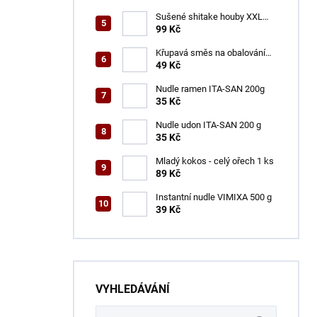
Sušené shitake houby XXL
ŠON 100 g
99 Kč
Křupavá směs na obalování
VINH THUAN 150 g
49 Kč
Nudle ramen ITA-SAN 200g
35 Kč
Nudle udon ITA-SAN 200 g
35 Kč
Mladý kokos - celý ořech 1 ks
89 Kč
Instantní nudle VIMIXA 500 g
39 Kč
VYHLEDÁVÁNÍ