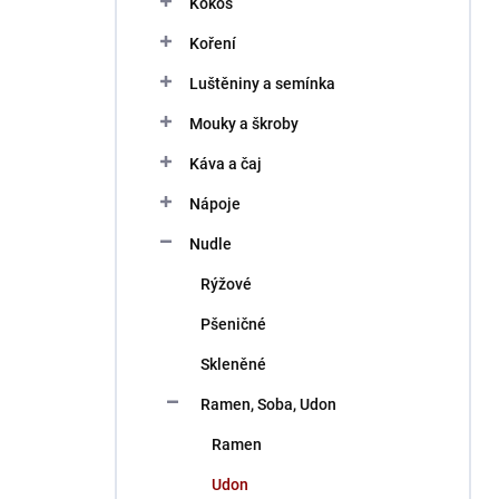
Kokos
í
p
Koření
a
n
Luštěniny a semínka
e
Mouky a škroby
l
Káva a čaj
Nápoje
Nudle
Rýžové
Pšeničné
Skleněné
Ramen, Soba, Udon
Ramen
Udon