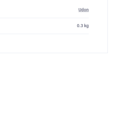
Udon
0.3 kg