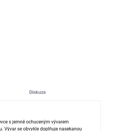
−
+
Přidat do košíku
 je druh tlustých japonských nudlí vyrobených z pšeničné
y, často používaných v japonské kuchyni.
ILNÍ INFORMACE
ZEPTAT SE
HLÍDAT
Diskuze
olévce s jemně ochuceným vývarem
nu. Vývar se obvykle doplňuje nasekanou