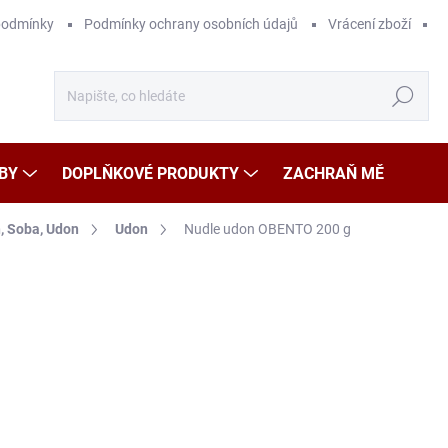
podmínky
Podmínky ochrany osobních údajů
Vrácení zboží
Hledat
BY
DOPLŇKOVÉ PRODUKTY
ZACHRAŇ MĚ
 Soba, Udon
Udon
Nudle udon OBENTO 200 g
Neohodnoceno
Podrobnosti hodnocení
ZNAČKA
35
Měr
17,5
cena
SK