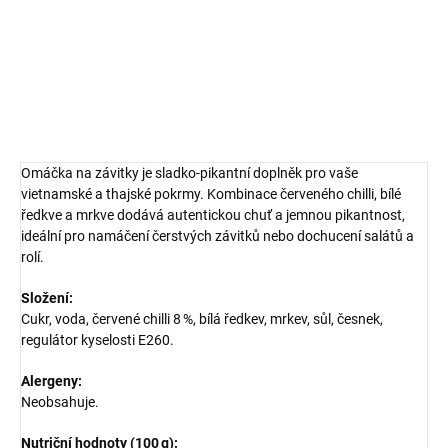
smaženým závitkům.
DETAILNÍ INFORMACE
ZEPTAT SE
HLÍDAT
Omáčka na závitky je sladko‑pikantní doplněk pro vaše
vietnamské a thajské pokrmy. Kombinace červeného chilli, bílé
ředkve a mrkve dodává autentickou chuť a jemnou pikantnost,
ideální pro namáčení čerstvých závitků nebo dochucení salátů a
rolí.
Složení:
Cukr, voda, červené chilli 8 %, bílá ředkev, mrkev, sůl, česnek,
regulátor kyselosti E260.
Alergeny:
Neobsahuje.
Nutriční hodnoty (100 g):