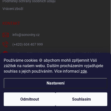
Podmínky ochrany osobních údajů
Vrácení zboží
KONTAKT
info
@
sonoviny.cz
(+420) 604 407 999
Nejčerstvější novinky se dozvíte na našich sociálních sítích
Používáme cookies 🍪 abychom mohli zpříjemnit Váš
sonoviny.cz
zážitek na našem webu. Dalším procházením vyjadřujete
souhlas s jejich používáním. Více informací
zde
.
Videorecepty - Vaše oblíbené recepty v pohodlí domova
Nastavení
Copyright 2026
sonoviny.cz
. Všechna práva vyhrazena.
Odmítnout
Souhlasím
Vytvořil Shoptet