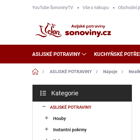
Přejít
YouTube ŠonovinyTV
Vše o nákupu
Obchodní 
na
obsah
ASIJSKÉ POTRAVINY
KUCHYŇSKÉ POTŘE
Domů
ASIJSKÉ POTRAVINY
Nápoje
Nealk
P
Kategorie
o
Přeskočit
s
kategorie
t
ASIJSKÉ POTRAVINY
r
Houby
a
n
Instantní pokrmy
n