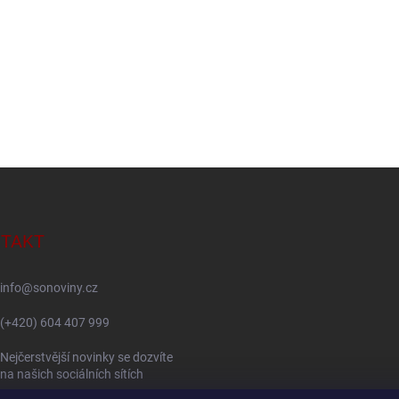
TAKT
info
@
sonoviny.cz
(+420) 604 407 999
Nejčerstvější novinky se dozvíte
na našich sociálních sítích