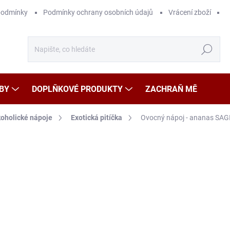
podmínky
Podmínky ochrany osobních údajů
Vrácení zboží
Hledat
BY
DOPLŇKOVÉ PRODUKTY
ZACHRAŇ MĚ
oholické nápoje
Exotická pitíčka
Ovocný nápoj - ananas SAG
Neohodnoceno
Podrobnosti hodnocení
ZNAČKA
39
Měr
12,1
cena
SK