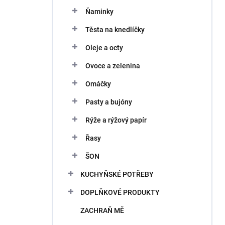
Ňaminky
Těsta na knedlíčky
Oleje a octy
Ovoce a zelenina
Omáčky
Pasty a bujóny
Rýže a rýžový papír
Řasy
ŠON
KUCHYŇSKÉ POTŘEBY
DOPLŇKOVÉ PRODUKTY
ZACHRAŇ MĚ