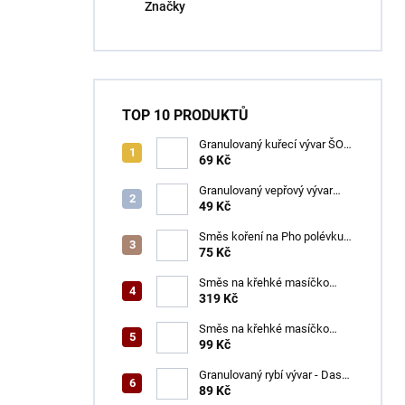
Značky
TOP 10 PRODUKTŮ
Granulovaný kuřecí vývar ŠON
100 g
69 Kč
Granulovaný vepřový vývar
ŠON 100 g
49 Kč
Směs koření na Pho polévku
ŠON 65 g
75 Kč
Směs na křehké masíčko
ŠON 400 g
319 Kč
Směs na křehké masíčko
ŠON 125 g
99 Kč
Granulovaný rybí vývar - Dashi
ŠON 100 g
89 Kč