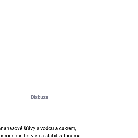
−
+
Přidat do košíku
žující ananasový džus s minimálním podílem 35 %
asové šťávy.
ILNÍ INFORMACE
ZEPTAT SE
HLÍDAT
Diskuze
nanasové šťávy s vodou a cukrem,
 přírodnímu barvivu a stabilizátoru má