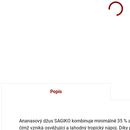
Osvě
anan
DETA
Popis
Ananasový džus SAGIKO kombinuje minimálně 35 % a
čímž vzniká osvěžující a lahodný tropický nápoj. Díky