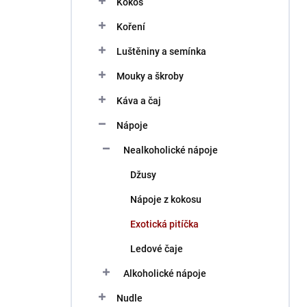
Kokos
í
p
Koření
a
n
Luštěniny a semínka
e
Mouky a škroby
l
Káva a čaj
Nápoje
Nealkoholické nápoje
Džusy
Nápoje z kokosu
Exotická pitíčka
Ledové čaje
Alkoholické nápoje
Nudle