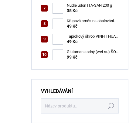
Nudle udon ITA-SAN 200 g
35 Kč
Křupavá směs na obalování
VINH THUAN 150 g
49 Kč
Tapiokový škrob VINH THUAN
400 g
49 Kč
Glutaman sodný (wei-su) ŠON
500 g
99 Kč
VYHLEDÁVÁNÍ
Hledat