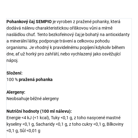
ZEPTAT SE
HLÍDAT
Pohankový čaj SEMPIO
je vyroben z pražené pohanky, která
dodává nálevu charakteristickou oříškovou vůni a mírně
nasládlou chuť. Tento bezkofeinový čaj je bohatý na antioxidanty
a minerální látky, podporuje trávení a celkovou pohodu
organismu. Je vhodný k pravidelnému popíjení kdykoliv během
dne, ať už horký pro zahřátí, nebo vychlazený jako osvěžující
nápoj.
Složení:
100 %
pražená pohanka
Alergeny:
Neobsahuje běžné alergeny
Nutriční hodnoty (100 ml nálevu):
Energie <4 kJ (<1 kcal), Tuky <0,1 g, z toho nasycené mastné
kyseliny <0,1 g, Sacharidy <0,1 g, z toho cukry <0,1 g, Bílkoviny
<0,1 g, Sůl <0,01 g