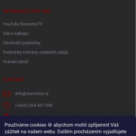
t
í
INFORMACE PRO VÁS
YouTube ŠonovinyTV
Vše o nákupu
Obchodní podmínky
Podmínky ochrany osobních údajů
Vrácení zboží
KONTAKT
info
@
sonoviny.cz
(+420) 604 407 999
Nejčerstvější novinky se dozvíte na našich sociálních sítích
Používáme cookies 🍪 abychom mohli zpříjemnit Váš
sonoviny.cz
zážitek na našem webu. Dalším procházením vyjadřujete