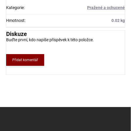
Kategorie
:
Pražené a ochucené
Hmotnost
:
0.02 kg
Diskuze
Buďte první, kdo napíše příspěvek k této položce.
Přidat komentář
Z
á
p
a