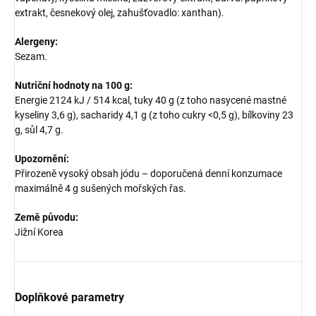
extrakt, česnekový olej, zahušťovadlo: xanthan).
Alergeny:
Sezam.
Nutriční hodnoty na 100 g:
Energie 2124 kJ / 514 kcal, tuky 40 g (z toho nasycené mastné
kyseliny 3,6 g), sacharidy 4,1 g (z toho cukry <0,5 g), bílkoviny 23
g, sůl 4,7 g.
Upozornění:
Přirozeně vysoký obsah jódu – doporučená denní konzumace
maximálně 4 g sušených mořských řas.
Země původu:
Jižní Korea
Doplňkové parametry