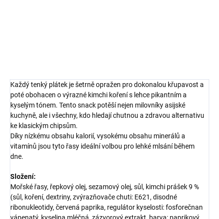
zdravou pochoutkou na cesty i k filmu.
DETAILNÍ INFORMACE
ZEPTAT SE
HLÍDAT
Každý tenký plátek je šetrně opražen pro dokonalou křupavost a
poté obohacen o výrazné kimchi koření s lehce pikantním a
kyselým tónem. Tento snack potěší nejen milovníky asijské
kuchyně, ale i všechny, kdo hledají chutnou a zdravou alternativu
ke klasickým chipsům.
Díky nízkému obsahu kalorií, vysokému obsahu minerálů a
vitamínů jsou tyto řasy ideální volbou pro lehké mlsání během
dne.
Složení:
Mořské řasy, řepkový olej, sezamový olej, sůl, kimchi prášek 9 %
(sůl, koření, dextriny, zvýrazňovače chuti: E621, disodné
ribonukleotidy, červená paprika, regulátor kyselosti: fosforečnan
vápenatý, kyselina mléčná, zázvorový extrakt, barva: paprikový