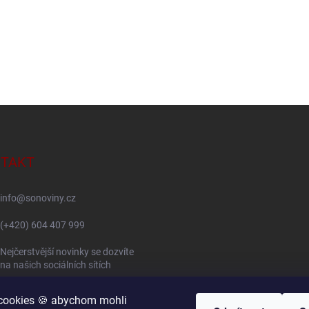
TAKT
info
@
sonoviny.cz
(+420) 604 407 999
Nejčerstvější novinky se dozvíte
na našich sociálních sítích
sonoviny.cz
cookies 🍪 abychom mohli