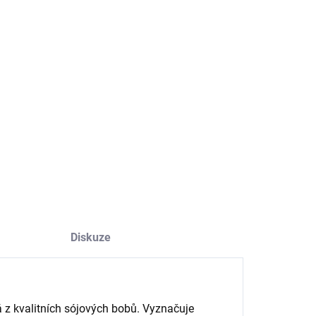
−
+
Přidat do košíku
ačuje se
hedvábně jemnou texturou
při zachování pevné
istence, což z něj dělá všestrannou ingredienci pro asijskou
yni.
ILNÍ INFORMACE
ZEPTAT SE
HLÍDAT
Diskuze
á z kvalitních sójových bobů. Vyznačuje