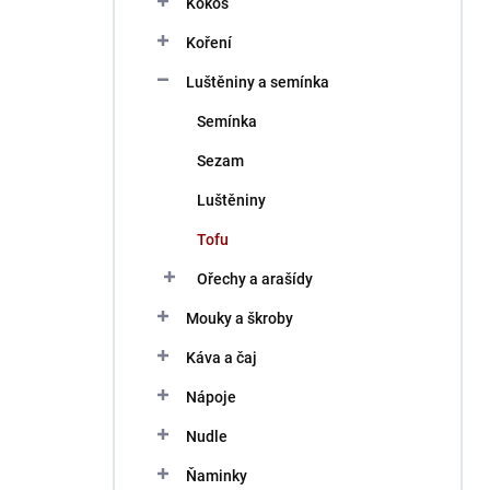
Kokos
í
p
Koření
a
n
Luštěniny a semínka
e
Semínka
l
Sezam
Luštěniny
Tofu
Ořechy a arašídy
Mouky a škroby
Káva a čaj
Nápoje
Nudle
Ňaminky