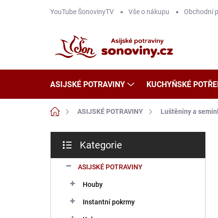
Přejít
YouTube ŠonovinyTV
Vše o nákupu
Obchodní 
na
obsah
ASIJSKÉ POTRAVINY
KUCHYŇSKÉ POTŘE
Domů
ASIJSKÉ POTRAVINY
Luštěniny a semín
P
Kategorie
o
Přeskočit
s
kategorie
t
ASIJSKÉ POTRAVINY
r
Houby
a
n
Instantní pokrmy
n