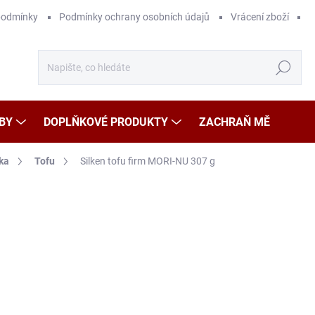
podmínky
Podmínky ochrany osobních údajů
Vrácení zboží
Hledat
BY
DOPLŇKOVÉ PRODUKTY
ZACHRAŇ MĚ
ka
Tofu
Silken tofu firm MORI-NU 307 g
Neohodnoceno
Podrobnosti hodnocení
ZNAČKA
79
Měr
25,7
cena
SK