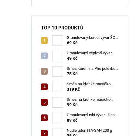
TOP 10 PRODUKTŮ
Granulovaný kuřecí vývar ŠON
100 g
69 Kč
Granulovaný vepřový vývar
ŠON 100 g
49 Kč
Směs koření na Pho polévku
ŠON 65 g
75 Kč
Směs na křehké masíčko
ŠON 400 g
319 Kč
Směs na křehké masíčko
ŠON 125 g
99 Kč
Granulovaný rybí vývar - Dashi
ŠON 100 g
89 Kč
Nudle udon ITA-SAN 200 g
35 Kč