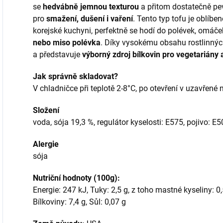
se
hedvábně jemnou texturou
a přitom dostatečně pevn
pro
smažení, dušení i vaření
. Tento typ tofu je oblíbe
korejské kuchyni, perfektně se hodí do polévek, omáče
nebo
miso
polévka
. Díky vysokému obsahu rostlinnýc
a představuje
výborný zdroj bílkovin pro vegetariány
Jak správně skladovat?
V chladničce při teplotě 2-8°C, po otevření v uzavřen
Složení
voda, sója 19,3 %, regulátor kyselosti: E575, pojivo: E
Alergie
sója
Nutriční hodnoty (100g):
Energie: 247 kJ, Tuky: 2,5 g, z toho mastné kyseliny: 0,5
Bílkoviny: 7,4 g, Sůl: 0,07 g