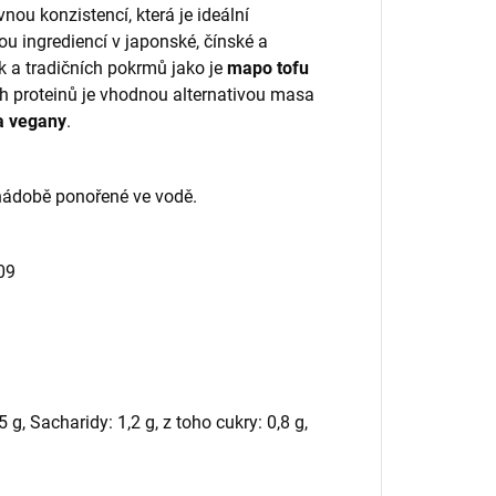
ou konzistencí, která je ideální
nou ingrediencí v japonské, čínské a
k a tradičních pokrmů jako je
mapo tofu
h proteinů je vhodnou alternativou masa
 a vegany
.
é nádobě ponořené ve vodě.
509
 g, Sacharidy: 1,2 g, z toho cukry: 0,8 g,