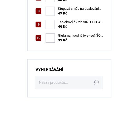
Křupavá směs na obalování
VINH THUAN 150 g
49 Kč
Tapiokový škrob VINH THUAN
400 g
49 Kč
Glutaman sodný (wei-su) ŠON
500 g
99 Kč
VYHLEDÁVÁNÍ
Hledat