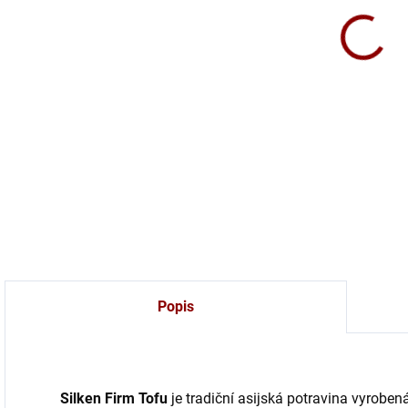
Vyzn
konz
kuch
DETA
Popis
Silken Firm
Tofu
je tradiční asijská potravina vyroben