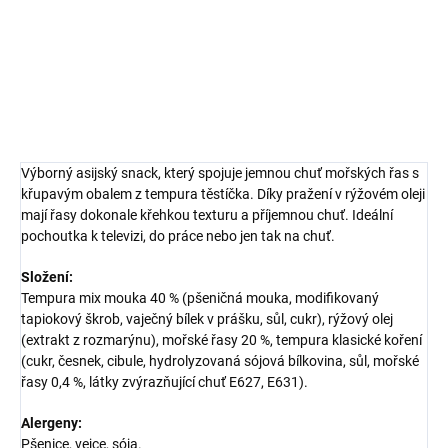
autentickou asijskou chutí.
DETAILNÍ INFORMACE
ZEPTAT SE
HLÍDAT
Výborný asijský snack, který spojuje jemnou chuť mořských řas s
křupavým obalem z tempura těstíčka. Díky pražení v rýžovém oleji
mají řasy dokonale křehkou texturu a příjemnou chuť. Ideální
pochoutka k televizi, do práce nebo jen tak na chuť.
Složení:
Tempura mix mouka 40 % (pšeničná mouka, modifikovaný
tapiokový škrob, vaječný bílek v prášku, sůl, cukr), rýžový olej
(extrakt z rozmarýnu), mořské řasy 20 %, tempura klasické koření
(cukr, česnek, cibule, hydrolyzovaná sójová bílkovina, sůl, mořské
řasy 0,4 %, látky zvýrazňující chuť E627, E631).
Alergeny:
Pšenice, vejce, sója.