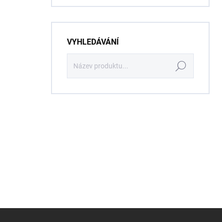
VYHLEDÁVÁNÍ
Hledat
Z