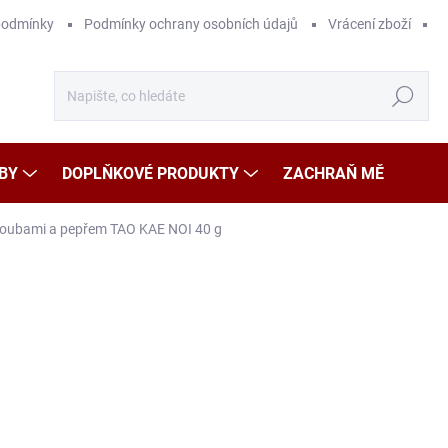
podmínky
Podmínky ochrany osobních údajů
Vrácení zboží
Hledat
BY
DOPLŇKOVÉ PRODUKTY
ZACHRAŇ MĚ
houbami a pepřem TAO KAE NOI 40 g
Neohodnoceno
Podrobnosti hodnocení
ZNAČKA
75
Měr
187,
cena
SK