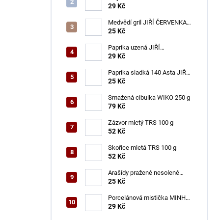
g
29 Kč
Medvědí gril JIŘÍ ČERVENKA
50 g
25 Kč
Paprika uzená JIŘÍ
ČERVENKA 50 g
29 Kč
Paprika sladká 140 Asta JIŘÍ
ČERVENKA 50 g
25 Kč
Smažená cibulka WIKO 250 g
79 Kč
Zázvor mletý TRS 100 g
52 Kč
Skořice mletá TRS 100 g
52 Kč
Arašídy pražené nesolené
ENSA 100 g
25 Kč
Porcelánová mistička MINH
CHAN 9,2 cm
29 Kč