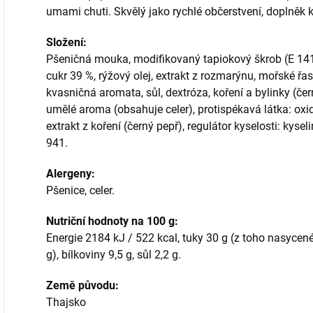
umami chuti. Skvělý jako rychlé občerstvení, doplněk k 
Složení:
Pšeničná mouka, modifikovaný tapiokový škrob (E 141
cukr 39 %, rýžový olej, extrakt z rozmarýnu, mořské řa
kvasničná aromata, sůl, dextróza, koření a bylinky (čer
umělé aroma (obsahuje celer), protispékavá látka: oxi
extrakt z koření (černý pepř), regulátor kyselosti: kysel
941.
Alergeny:
Pšenice, celer.
Nutriční hodnoty na 100 g:
Energie 2184 kJ / 522 kcal, tuky 30 g (z toho nasycené 
g), bílkoviny 9,5 g, sůl 2,2 g.
Země původu:
Thajsko