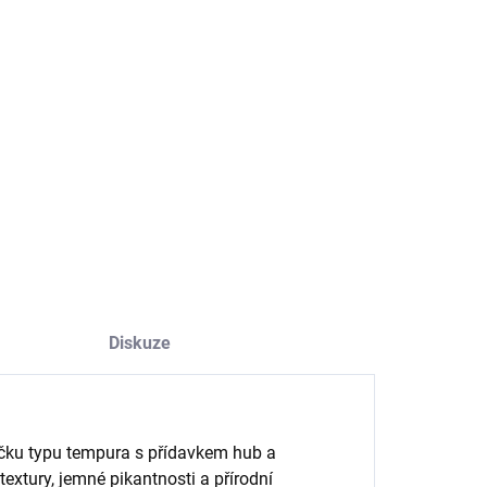
−
+
Přidat do košíku
avý asijský snack s kombinací mořských řas, hub a jemně
ntního pepře.
ILNÍ INFORMACE
ZEPTAT SE
HLÍDAT
Diskuze
čku typu tempura s přídavkem hub a
extury, jemné pikantnosti a přírodní