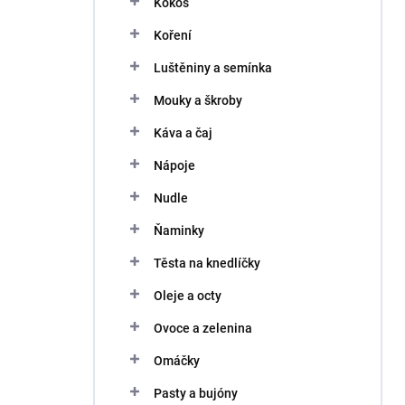
Kokos
í
p
Koření
a
n
Luštěniny a semínka
e
Mouky a škroby
l
Káva a čaj
Nápoje
Nudle
Ňaminky
Těsta na knedlíčky
Oleje a octy
Ovoce a zelenina
Omáčky
Pasty a bujóny