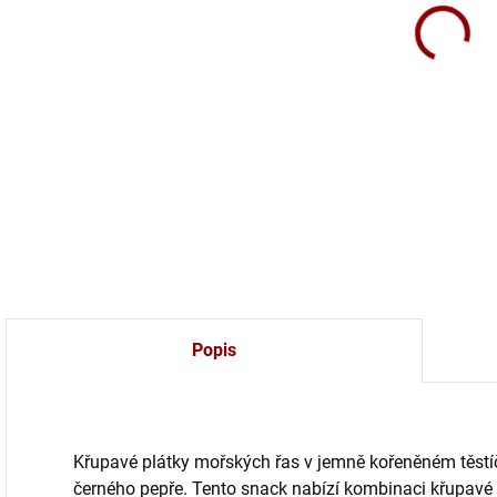
Křup
pika
DETA
Popis
Křupavé plátky mořských řas v jemně kořeněném těstí
černého pepře. Tento snack nabízí kombinaci křupavé t