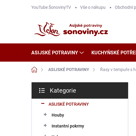
Přejít
YouTube ŠonovinyTV
Vše o nákupu
Obchodní 
na
obsah
ASIJSKÉ POTRAVINY
KUCHYŇSKÉ POTŘE
Domů
ASIJSKÉ POTRAVINY
Řasy v tempuře s 
P
Kategorie
o
Přeskočit
s
kategorie
t
ASIJSKÉ POTRAVINY
r
Houby
a
n
Instantní pokrmy
n