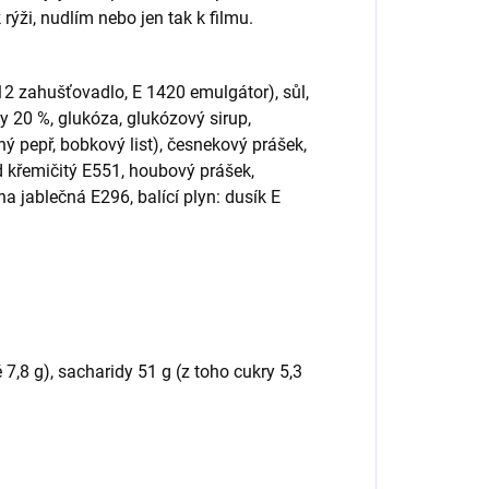
rýži, nudlím nebo jen tak k filmu.
2 zahušťovadlo, E 1420 emulgátor), sůl,
sy 20 %, glukóza, glukózový sirup,
ný pepř, bobkový list), česnekový prášek,
d křemičitý E551, houbový prášek,
ina jablečná E296, balící plyn: dusík E
7,8 g), sacharidy 51 g (z toho cukry 5,3