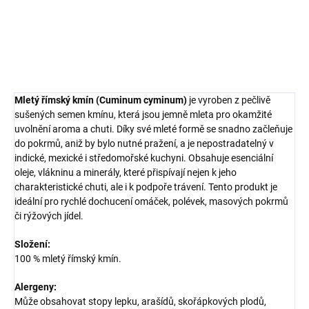
DETAILNÍ INFORMACE
ZEPTAT SE
HLÍDAT
Mletý římský kmín (Cuminum cyminum)
je vyroben z pečlivě
sušených semen kmínu, která jsou jemně mleta pro okamžité
uvolnění aroma a chuti. Díky své mleté formě se snadno začleňuje
do pokrmů, aniž by bylo nutné pražení, a je nepostradatelný v
indické, mexické i středomořské kuchyni. Obsahuje esenciální
oleje, vlákninu a minerály, které přispívají nejen k jeho
charakteristické chuti, ale i k podpoře trávení. Tento produkt je
ideální pro rychlé dochucení omáček, polévek, masových pokrmů
či rýžových jídel.
Složení:
100 % mletý římský kmín.
Alergeny:
Může obsahovat stopy lepku, arašídů, skořápkových plodů,