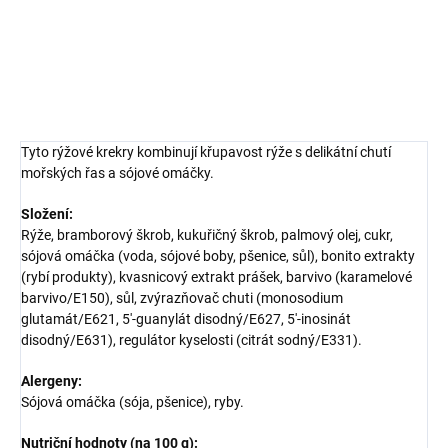
DETAILNÍ INFORMACE
ZEPTAT SE
HLÍDAT
Tyto rýžové krekry kombinují křupavost rýže s delikátní chutí
mořských řas a sójové omáčky.
Složení:
Rýže, bramborový škrob, kukuřičný škrob, palmový olej, cukr,
sójová omáčka (voda, sójové boby, pšenice, sůl), bonito extrakty
(rybí produkty), kvasnicový extrakt prášek, barvivo (karamelové
barvivo/E150), sůl, zvýrazňovač chuti (monosodium
glutamát/E621, 5'-guanylát disodný/E627, 5'-inosinát
disodný/E631), regulátor kyselosti (citrát sodný/E331).
Alergeny:
Sójová omáčka (sója, pšenice), ryby.
Nutriční hodnoty (na 100 g):