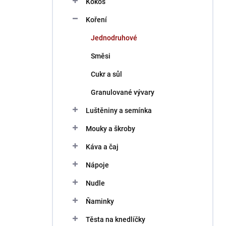
Kokos
í
p
Koření
a
n
Jednodruhové
e
Směsi
l
Cukr a sůl
Granulované vývary
Luštěniny a semínka
Mouky a škroby
Káva a čaj
Nápoje
Nudle
Ňaminky
Těsta na knedlíčky