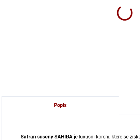
Kval
oran
rizot
DETA
Popis
Šafrán sušený SAHIBA j
e luxusní koření, které se zís