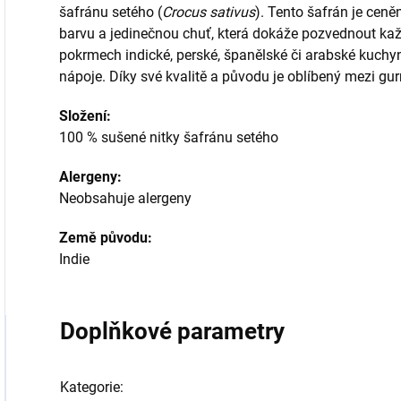
šafránu setého (
Crocus sativus
). Tento šafrán je ceně
barvu a jedinečnou chuť, která dokáže pozvednout každ
pokrmech indické, perské, španělské či arabské kuchyně,
nápoje. Díky své kvalitě a původu je oblíbený mezi gu
Složení:
100 % sušené nitky šafránu setého
Alergeny:
Neobsahuje alergeny
Země původu:
Indie
Doplňkové parametry
Kategorie
: