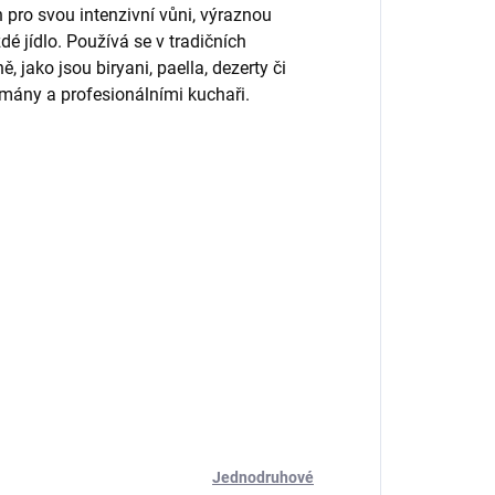
n pro svou intenzivní vůni, výraznou
é jídlo. Používá se v tradičních
 jako jsou biryani, paella, dezerty či
rmány a profesionálními kuchaři.
Jednodruhové