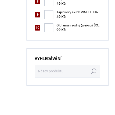
VINH THUAN 150 g
49 Kč
Tapiokový škrob VINH THUAN
400 g
49 Kč
Glutaman sodný (wei-su) ŠON
500 g
99 Kč
VYHLEDÁVÁNÍ
Hledat