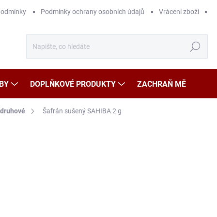
podmínky
Podmínky ochrany osobních údajů
Vrácení zboží
Hledat
BY
DOPLŇKOVÉ PRODUKTY
ZACHRAŇ MĚ
druhové
Šafrán sušený SAHIBA 2 g
Neohodnoceno
Podrobnosti hodnocení
ZNAČKA
2
Měr
14 9
cena
SK