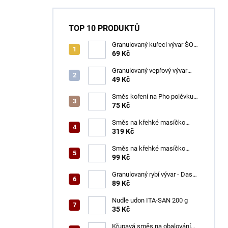
TOP 10 PRODUKTŮ
Granulovaný kuřecí vývar ŠON
100 g
69 Kč
Granulovaný vepřový vývar
ŠON 100 g
49 Kč
Směs koření na Pho polévku
ŠON 65 g
75 Kč
Směs na křehké masíčko
ŠON 400 g
319 Kč
Směs na křehké masíčko
ŠON 125 g
99 Kč
Granulovaný rybí vývar - Dashi
ŠON 100 g
89 Kč
Nudle udon ITA-SAN 200 g
35 Kč
Křupavá směs na obalování