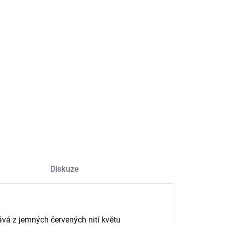
−
+
Přidat do košíku
itní koření známé svou intenzivní vůní a výraznou zlatavě
žovou barvou, ideální pro obohacení pokrmů jako jsou
a, biryani, dezerty či nápoje.
ILNÍ INFORMACE
ZEPTAT SE
HLÍDAT
Diskuze
kává z jemných červených nití květu