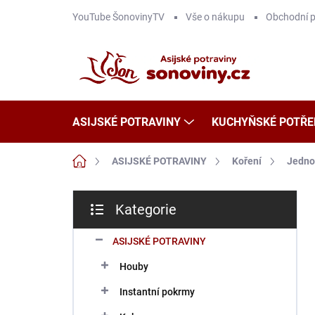
Přejít
YouTube ŠonovinyTV
Vše o nákupu
Obchodní 
na
obsah
ASIJSKÉ POTRAVINY
KUCHYŇSKÉ POTŘE
Domů
ASIJSKÉ POTRAVINY
Koření
Jedno
P
Kategorie
o
Přeskočit
s
kategorie
t
ASIJSKÉ POTRAVINY
r
Houby
a
n
Instantní pokrmy
n