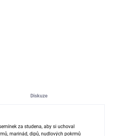
−
+
Přidat do košíku
 čistý sezamový olej s intenzivní oříškovou vůní, ideální do
nád nebo dochucování pokrmů.
ILNÍ INFORMACE
ZEPTAT SE
HLÍDAT
Diskuze
semínek za studena, aby si uchoval
okrmů, marinád, dipů, nudlových pokrmů