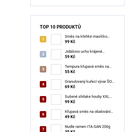
TOP 10 PRODUKTŮ
Směs na křehké masíčko
ŠON 125 g
99 Kč
Jidášovo ucho krájené
TOTACO 100 g
59 Kč
Tempura křupavá směs na
obalování GOGI 150 g
55 Kč
Granulovaný kuřecí vývar ŠON
100 g
69 Kč
Sušené shitake houby XXL
ŠON 100 g
99 Kč
Křupavá směs na obalování
VINH THUAN 150 g
49 Kč
Nudle ramen ITA-SAN 200g
35 Kč