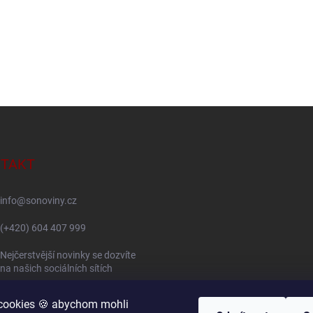
TAKT
info
@
sonoviny.cz
(+420) 604 407 999
Nejčerstvější novinky se dozvíte
na našich sociálních sítích
sonoviny.cz
cookies 🍪 abychom mohli