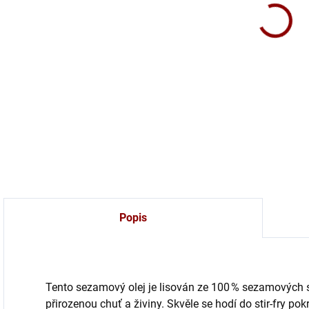
100%
mari
DETA
Popis
Tento sezamový olej je lisován ze 100 % sezamových 
přirozenou chuť a živiny. Skvěle se hodí do stir-fry p