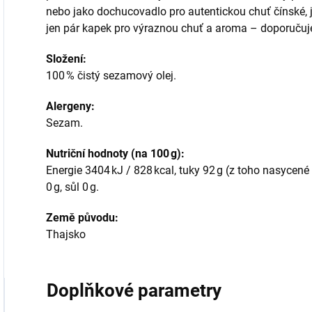
nebo jako dochucovadlo pro autentickou chuť čínské, 
jen pár kapek pro výraznou chuť a aroma – doporučuj
Složení:
100 % čistý sezamový olej.
Alergeny:
Sezam.
Nutriční hodnoty (na 100 g):
Energie 3404 kJ / 828 kcal, tuky 92 g (z toho nasycené 1
0 g, sůl 0 g.
Země původu:
Thajsko
Doplňkové parametry