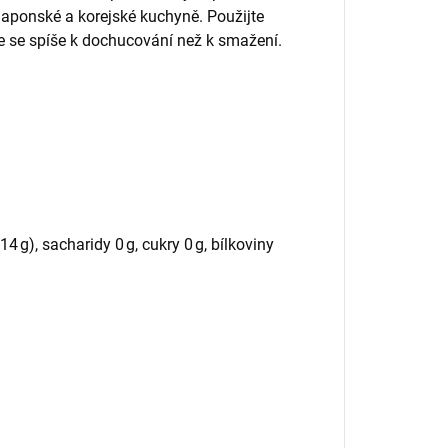
japonské a korejské kuchyně. Použijte
e se spíše k dochucování než k smažení.
4 g), sacharidy 0 g, cukry 0 g, bílkoviny