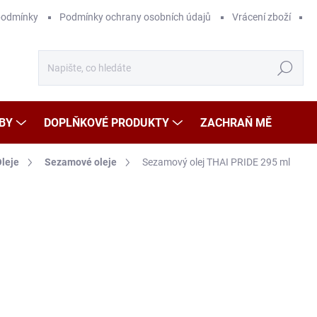
podmínky
Podmínky ochrany osobních údajů
Vrácení zboží
Hledat
BY
DOPLŇKOVÉ PRODUKTY
ZACHRAŇ MĚ
leje
Sezamové oleje
Sezamový olej THAI PRIDE 295 ml
Neohodnoceno
Podrobnosti hodnocení
ZNAČKA
1
Měr
60,6
cena
SK