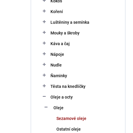
Kokos
í
p
Koření
a
n
Luštěniny a semínka
e
Mouky a škroby
l
Káva a čaj
Nápoje
Nudle
Ňaminky
Těsta na knedlíčky
Oleje a octy
Oleje
Sezamové oleje
Ostatní oleje