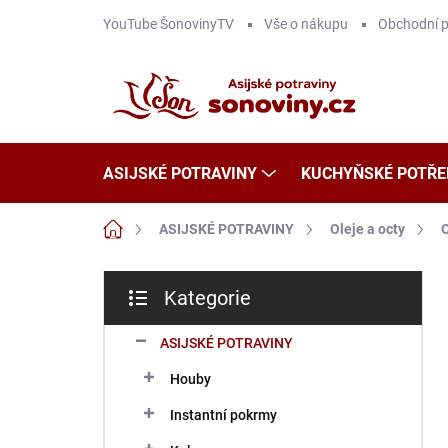
Přejít
YouTube ŠonovinyTV
Vše o nákupu
Obchodní 
na
obsah
ASIJSKÉ POTRAVINY
KUCHYŇSKÉ POTŘE
Domů
ASIJSKÉ POTRAVINY
Oleje a octy
O
P
Kategorie
o
Přeskočit
s
kategorie
t
ASIJSKÉ POTRAVINY
r
Houby
a
n
Instantní pokrmy
n