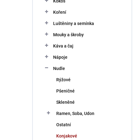
Kokos
í
p
Koření
a
n
Luštěniny a semínka
e
Mouky a škroby
l
Káva a čaj
Nápoje
Nudle
Rýžové
Pšeničné
Skleněné
Ramen, Soba, Udon
Ostatní
Konjakové