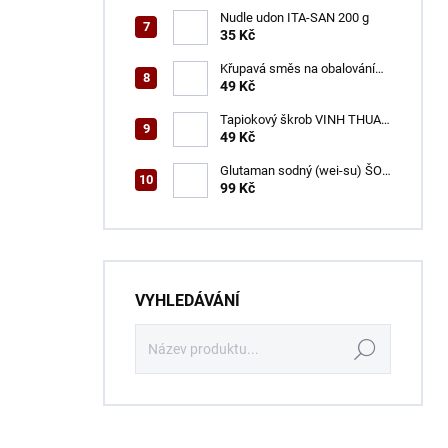
Nudle udon ITA-SAN 200 g
35 Kč
Křupavá směs na obalování
VINH THUAN 150 g
49 Kč
Tapiokový škrob VINH THUAN
400 g
49 Kč
Glutaman sodný (wei-su) ŠON
500 g
99 Kč
VYHLEDÁVÁNÍ
Hledat