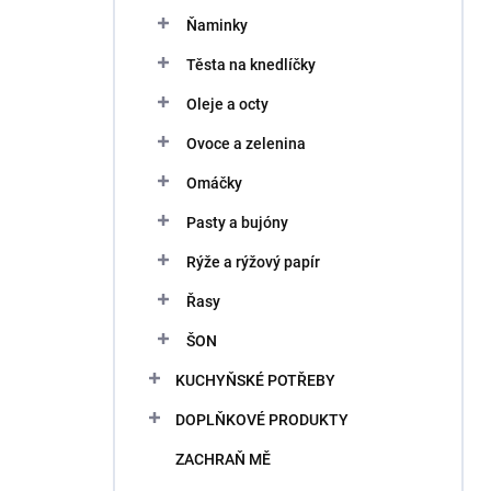
Ňaminky
Těsta na knedlíčky
Oleje a octy
Ovoce a zelenina
Omáčky
Pasty a bujóny
Rýže a rýžový papír
Řasy
ŠON
KUCHYŇSKÉ POTŘEBY
DOPLŇKOVÉ PRODUKTY
ZACHRAŇ MĚ