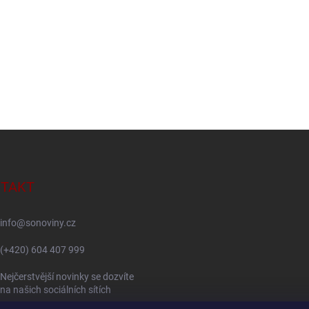
TAKT
info
@
sonoviny.cz
(+420) 604 407 999
Nejčerstvější novinky se dozvíte
na našich sociálních sítích