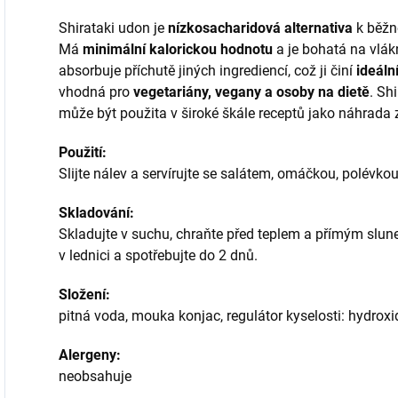
Shirataki udon
je
nízkosacharidová alternativa
k běžné
Má
minimální kalorickou hodnotu
a je bohatá na vlák
absorbuje příchutě jiných ingrediencí, což ji činí
ideáln
vhodná pro
vegetariány, vegany a osoby na dietě
. Sh
může být použita v široké škále receptů jako náhrada z
Použití:
Slijte nálev a servírujte se salátem, omáčkou, polévkou
Skladování:
Skladujte v suchu, chraňte před teplem a přímým slun
v lednici a spotřebujte do 2 dnů.
Složení:
pitná voda, mouka konjac, regulátor kyselosti: hydrox
Alergeny:
neobsahuje