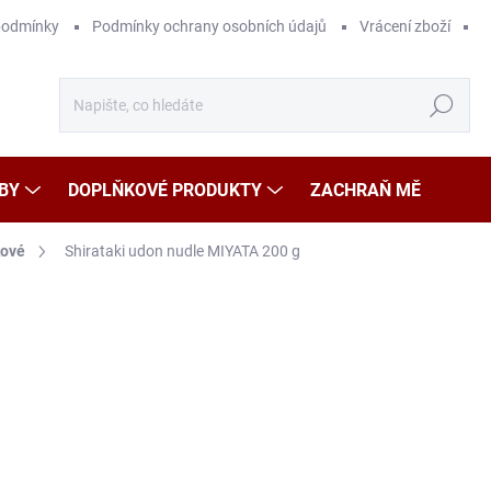
podmínky
Podmínky ochrany osobních údajů
Vrácení zboží
Hledat
BY
DOPLŇKOVÉ PRODUKTY
ZACHRAŇ MĚ
kové
Shirataki udon nudle MIYATA 200 g
Neohodnoceno
Podrobnosti hodnocení
ZNAČKA
59
Měr
29,5
cena
SK