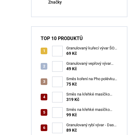
Značky
TOP 10 PRODUKTŮ
Granulovaný kuřecí vývar ŠON
100 g
69 Kč
Granulovaný vepřový vývar
ŠON 100 g
49 Kč
Směs koření na Pho polévku
ŠON 65 g
75 Kč
Směs na křehké masíčko
ŠON 400 g
319 Kč
Směs na křehké masíčko
ŠON 125 g
99 Kč
Granulovaný rybí vývar - Dashi
ŠON 100 g
89 Kč