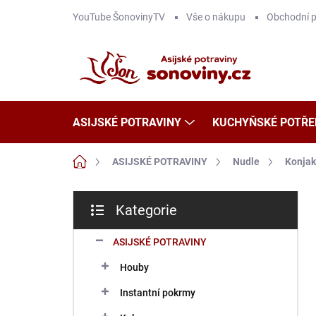
Přejít
YouTube ŠonovinyTV
Vše o nákupu
Obchodní 
na
obsah
ASIJSKÉ POTRAVINY
KUCHYŇSKÉ POTŘE
Domů
ASIJSKÉ POTRAVINY
Nudle
Konja
P
Kategorie
o
Přeskočit
s
kategorie
t
ASIJSKÉ POTRAVINY
r
Houby
a
n
Instantní pokrmy
n