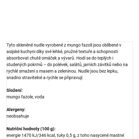
DETAILNÍ INFORMACE
ZEPTAT SE
HLÍDAT
Tyto skleněné nudle vyrobené z mungo fazolí jsou oblíbené v
asijské kuchyni díky své lehké, pružné textuře a schopnosti
absorbovat chutě omáček a vývarů. Hodí se do teplých i
studených pokrmů – do polévek, salátů, jarních závitků nebo na
rychlé smažení s masem a zeleninou. Nudle jsou bez lepku,
snadno stravitelné a rychle se připravují.
Složení:
mungo fazole, voda
Alergeny:
neobsahuje
Nutriční hodnoty (100 g):
energie 1470 kJ/346 kcal, tuky 0,5 g, z toho nasycené mastné