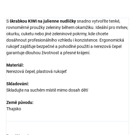
ZEPTAT SE
HLÍDAT
S
škrabkou KIWI na julienne nudličky
snadno vytvoříte tenké,
rovnoměrné proužky zeleniny během okamžiku. Ideální pro mrkev,
okurku, cuketu nebo jiné zeleninové pokrmy, kde chcete
dosáhnout profesionálního vzhledu i konzistence. Ergonomická
rukojeť zajišťuje bezpečné a pohodlné použití a nerezová čepel
garantuje dlouhou životnost a přesné krájení.
Materiál:
Nerezová čepel, plastová rukojeť
Skladování:
Skladujte na suchém místě mimo dosah dětí
Země původu:
Thajsko