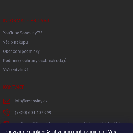
p
a
t
í
INFORMACE PRO VÁS
YouTube ŠonovinyTV
Vše o nákupu
Obchodní podmínky
Podmínky ochrany osobních údajů
Vrácení zboží
KONTAKT
info
@
sonoviny.cz
(+420) 604 407 999
Nejčerstvější novinky se dozvíte na našich sociálních sítích
Používáme cookies 🍪 abychom mohli zpříjemnit Váš