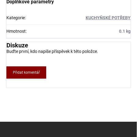
Doplňkové parametry
Kategorie
:
KUCHYŇSKÉ POTŘEBY
Hmotnost
:
0.1 kg
Diskuze
Buďte první, kdo napíše příspěvek k této položce.
Přidat komentář
Z
á