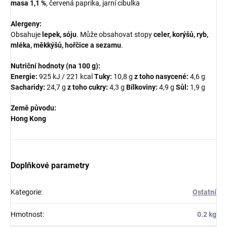
masa 1,1 %
, červená paprika, jarní cibulka
Alergeny:
Obsahuje
lepek, sóju
. Může obsahovat stopy
celer, korýšů, ryb,
mléka, měkkýšů, hořčice a sezamu
.
Nutriční hodnoty (na 100 g):
Energie:
925 kJ / 221 kcal
Tuky:
10,8 g
z toho nasycené:
4,6 g
Sacharidy:
24,7 g
z toho cukry:
4,3 g
Bílkoviny:
4,9 g
Sůl:
1,9 g
Země původu:
Hong Kong
Doplňkové parametry
Kategorie
:
Ostatní
Hmotnost
:
0.2 kg