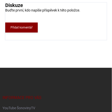
Diskuze
Buďte první, kdo napíše příspěvek k této položce.
Přidat komentář
Z
á
p
a
t
í
INFORMACE PRO VÁS
YouTube ŠonovinyTV