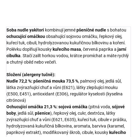
ZEPTAT SE
HLÍDAT
Soba nudle yakitori
kombinují jemné
pšeničné nudle
s bohatou
ochucující omáčkou
obsahující sojovou omáčku, řepkový olej,
kuřecí tuk, cibuli, hydrolyzovanou kukuřičnou bílkovinu a koření.
Polévku doplňují kousky
kuřecího masa
, červená paprika a
jarní
cibulka
. Stačí zalít horkou vodou, krátce promíchat a máte rychlý
a chutný oběd nebo večeři.
Složení (alergeny tučně):
Nudle 72,2 %:
pšeničná mouka 73,5 %
, palmový olej, jedlá sůl,
látka zvýrazňující chuť a vůni (E621), látky zlepšující mouku
(E500, E451), antioxidant (E306), regulátor kyselosti (kyselina
citrónová)
Ochucující omáčka 21,3 %:
sojová omáčka
(pitná voda,
sójové
boby
, jedlá sůl,
pšenice
), řepkový olej, cukr, dextróza, látky
zvýrazňující chuť a vůni (E621, E635), kuřecí tuk, cibule v prášku,
hydrolyzovaná kukuřičná bílkovina, aromata, barviva (karamel,
paprikový extrakt), modifikovaný škrob, cibule, kousky
kuřecího