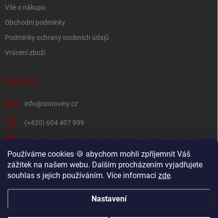
Vše o nákupu
Obchodní podmínky
Podmínky ochrany osobních údajů
Vrácení zboží
KONTAKT
info
@
sonoviny.cz
(+420) 604 407 999
Nejčerstvější novinky se dozvíte na našich sociálních sítích
Používáme cookies 🍪 abychom mohli zpříjemnit Váš
sonoviny.cz
zážitek na našem webu. Dalším procházením vyjadřujete
souhlas s jejich používáním. Více informací
zde
.
Videorecepty - Vaše oblíbené recepty v pohodlí domova
Nastavení