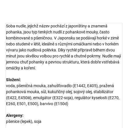
ZEPTAT SE
HLÍDAT
Soba nudle, jejichž název pochází z japonštiny a znamená
pohanka, jsou typ tenkých nudlí z pohankové mouky, často
kombinované s pšeničnou. V Japonsku se podávají horké v zimě
nebo studené v létě, ideálně s různými omáčkami nebo v horkém
vývaru jako nudlová polévka. Díky rychlé přípravě během dvou
minut jsou skvělou volbou pro rychlé a chutné pokrmy. Nudle mají
jemnou chuť pohanky a pevnou strukturu, která dobře vstřebává
omáčky a koření.
Složení:
voda, pšeničná mouka, zahušťovadlo (E1442, E405), pražená
pohanková mouka, sůl, kukuřičný olej, sojový olej, stabilizátor
(E422, E450iii), emulgátor (E322-soja), regulátor kyselosti (E270,
E260, E501, E500), barvivo (E150d)
Alergeny:
pšenice (lepek), soja