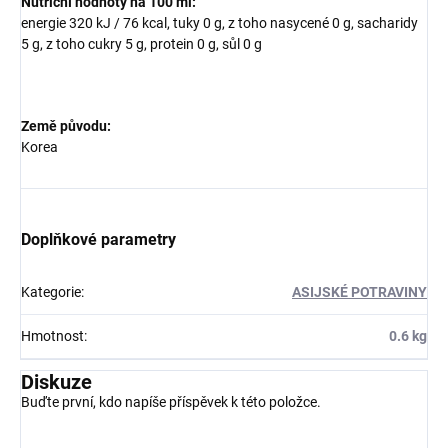
Nutriční hodnoty na 100 ml:
energie 320 kJ / 76 kcal, tuky 0 g, z toho nasycené 0 g, sacharidy
5 g, z toho cukry 5 g, protein 0 g, sůl 0 g
Země původu:
Korea
Doplňkové parametry
Kategorie
:
ASIJSKÉ POTRAVINY
Hmotnost
:
0.6 kg
Diskuze
Buďte první, kdo napíše příspěvek k této položce.