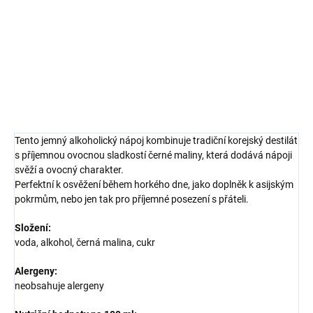
Osvěžující korejský alkoholický nápoj s jemnou chutí černé maliny,
ideální k pokrmům asijské kuchyně nebo pro samostatné popíjení.
DETAILNÍ INFORMACE
ZEPTAT SE
HLÍDAT
Tento jemný alkoholický nápoj kombinuje tradiční korejský destilát
s příjemnou ovocnou sladkostí černé maliny, která dodává nápoji
svěží a ovocný charakter.
Perfektní k osvěžení během horkého dne, jako doplněk k asijským
pokrmům, nebo jen tak pro příjemné posezení s přáteli.
Složení:
voda, alkohol, černá malina, cukr
Alergeny:
neobsahuje alergeny