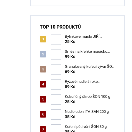
TOP 10 PRODUKTŮ
Bylinkové máslo JIŘÍ
ČERVENKA 50 g
25 Kč
Směs na křehké masíčko
ŠON 125 g
99 Kč
Granulovaný kuřecí vývar ŠON
100 g
69 Kč
Rýžové nudle široké
ACECOOK 500 g
89 Kč
Kukuřičný škrob ŠON 100 g
25 Kč
Nudle udon ITA-SAN 200 g
35 Kč
Koření pěti vůní ŠON 30 g
35 Kč