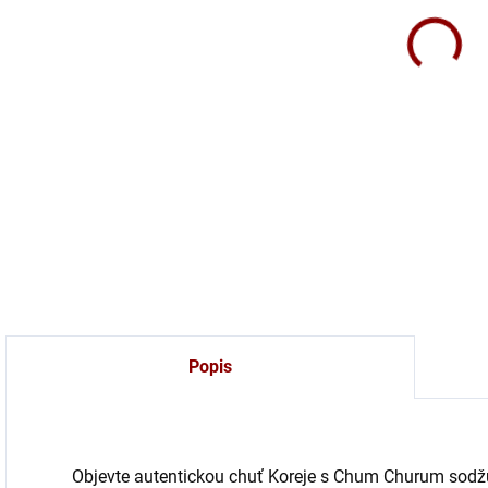
Sodž
osvě
dopl
DETA
Popis
Objevte autentickou chuť Koreje s Chum Churum sodžu 