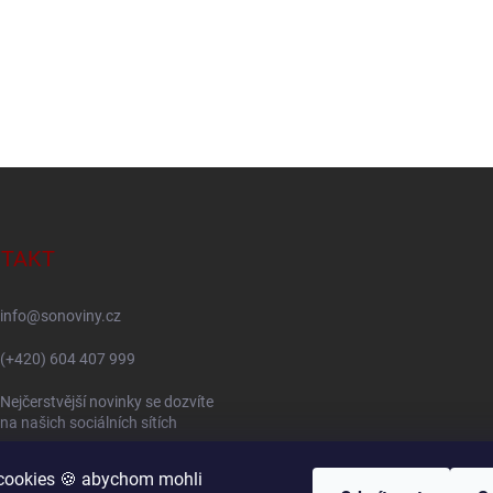
TAKT
info
@
sonoviny.cz
(+420) 604 407 999
Nejčerstvější novinky se dozvíte
na našich sociálních sítích
sonoviny.cz
cookies 🍪 abychom mohli