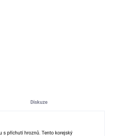
−
+
Přidat do košíku
u s příchutí hroznů přináší jemnou korejskou chuť s
žující ovocnou notou. Ideální k přímé konzumaci nebo jako
něk k asijským jídlům.
ILNÍ INFORMACE
ZEPTAT SE
HLÍDAT
Diskuze
s příchutí hroznů. Tento korejský