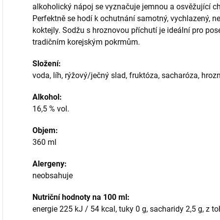
alkoholický nápoj se vyznačuje jemnou a osvěžující c
Perfektně se hodí k ochutnání samotný, vychlazený, n
koktejly. Sodžu s hroznovou příchutí je ideální pro pos
tradičním korejským pokrmům.
Složení:
voda, líh, rýžový/ječný slad, fruktóza, sacharóza, hro
Alkohol:
16,5 % vol.
Objem:
360 ml
Alergeny:
neobsahuje
Nutriční hodnoty na 100 ml:
energie 225 kJ / 54 kcal, tuky 0 g, sacharidy 2,5 g, z to