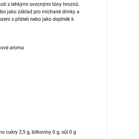
hutí s lehkými ovocnými tóny hroznů.
ebo jako základ pro míchané drinky a
ezení s přáteli nebo jako doplněk k
znové aroma
ho cukry 2,5 g, bílkoviny 0 g, sůl 0 g