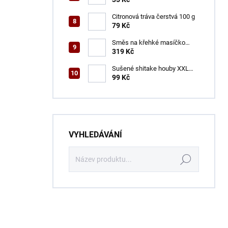
Citronová tráva čerstvá 100 g
79 Kč
Směs na křehké masíčko
ŠON 400 g
319 Kč
Sušené shitake houby XXL
ŠON 100 g
99 Kč
VYHLEDÁVÁNÍ
Hledat