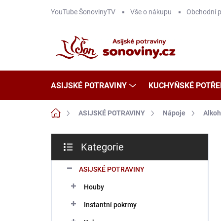
Přejít
YouTube ŠonovinyTV
Vše o nákupu
Obchodní 
na
obsah
ASIJSKÉ POTRAVINY
KUCHYŇSKÉ POTŘE
Domů
ASIJSKÉ POTRAVINY
Nápoje
Alkoh
P
Kategorie
o
Přeskočit
s
kategorie
t
ASIJSKÉ POTRAVINY
r
Houby
a
n
Instantní pokrmy
n