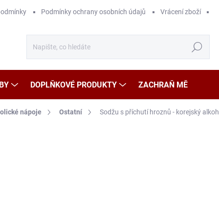
podmínky
Podmínky ochrany osobních údajů
Vrácení zboží
Hledat
BY
DOPLŇKOVÉ PRODUKTY
ZACHRAŇ MĚ
olické nápoje
Ostatní
Sodžu s příchutí hroznů - korejský al
Neohodnoceno
Podrobnosti hodnocení
ZNAČKA
1
Měr
44,1
cena
SK