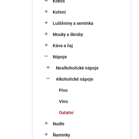
Kokos
í
p
Koření
a
n
Luštěniny a semínka
e
Mouky a škroby
l
Káva a čaj
Nápoje
Nealkoholické nápoje
Alkoholické nápoje
Pivo
Víno
Ostatní
Nudle
Ňaminky