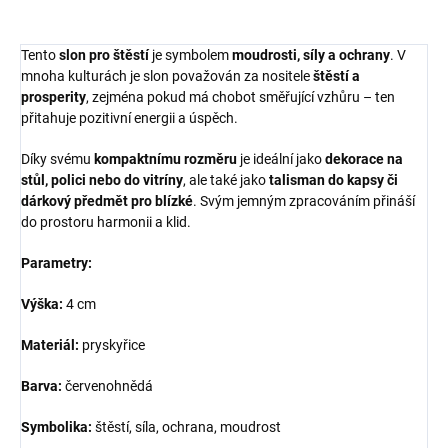
Tento
slon pro štěstí
je symbolem
moudrosti, síly a ochrany
. V
mnoha kulturách je slon považován za nositele
štěstí a
prosperity
, zejména pokud má chobot směřující vzhůru – ten
přitahuje pozitivní energii a úspěch.
Díky svému
kompaktnímu rozměru
je ideální jako
dekorace na
stůl, polici nebo do vitríny
, ale také jako
talisman do kapsy či
dárkový předmět pro blízké
. Svým jemným zpracováním přináší
do prostoru harmonii a klid.
Parametry:
Výška:
4 cm
Materiál:
pryskyřice
Barva:
červenohnědá
Symbolika:
štěstí, síla, ochrana, moudrost