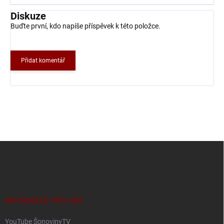
Diskuze
Buďte první, kdo napíše příspěvek k této položce.
Přidat komentář
Z
á
p
a
t
í
INFORMACE PRO VÁS
YouTube ŠonovinyTV