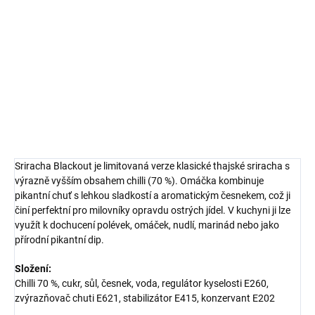
výraznou chutí a tmavě červenou až černou barvou. Tato varianta
klasické srirachy nabízí intenzivnější chuťový zážitek díky přidání
fermentovaného česneku a pálivějších papriček. Je ideální pro
milovníky ostrých chutí a experimentátory v kuchyni.
DETAILNÍ INFORMACE
ZEPTAT SE
HLÍDAT
Sriracha Blackout je limitovaná verze klasické thajské sriracha s
výrazně vyšším obsahem chilli (70 %). Omáčka kombinuje
pikantní chuť s lehkou sladkostí a aromatickým česnekem, což ji
činí perfektní pro milovníky opravdu ostrých jídel. V kuchyni ji lze
využít k dochucení polévek, omáček, nudlí, marinád nebo jako
přírodní pikantní dip.
Složení:
Chilli 70 %, cukr, sůl, česnek, voda, regulátor kyselosti E260,
zvýrazňovač chuti E621, stabilizátor E415, konzervant E202