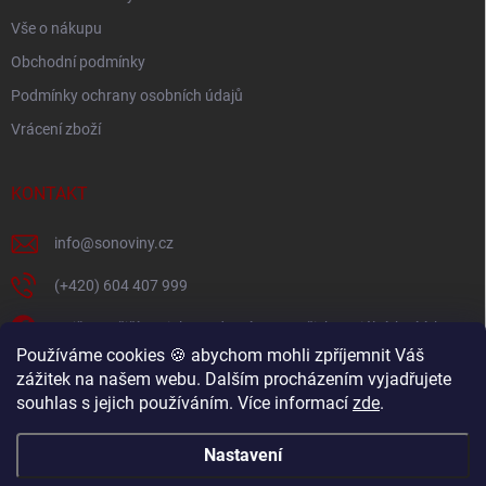
Vše o nákupu
Obchodní podmínky
Podmínky ochrany osobních údajů
Vrácení zboží
KONTAKT
info
@
sonoviny.cz
(+420) 604 407 999
Nejčerstvější novinky se dozvíte na našich sociálních sítích
Používáme cookies 🍪 abychom mohli zpříjemnit Váš
sonoviny.cz
zážitek na našem webu. Dalším procházením vyjadřujete
souhlas s jejich používáním. Více informací
zde
.
Videorecepty - Vaše oblíbené recepty v pohodlí domova
Nastavení