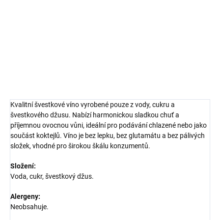
sklenici. Skvělé jako aperitiv nebo doplněk k asijským pokrmům.
DETAILNÍ INFORMACE
ZEPTAT SE
HLÍDAT
Kvalitní švestkové víno vyrobené pouze z vody, cukru a
švestkového džusu. Nabízí harmonickou sladkou chuť a
příjemnou ovocnou vůni, ideální pro podávání chlazené nebo jako
součást koktejlů. Víno je bez lepku, bez glutamátu a bez pálivých
složek, vhodné pro širokou škálu konzumentů.
Složení:
Voda, cukr, švestkový džus.
Alergeny:
Neobsahuje.