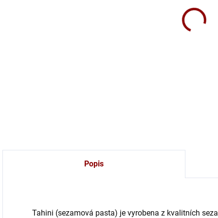
Hlad
pro 
pok
DETA
Popis
Tahini (sezamová pasta) je vyrobena z kvalitních sez