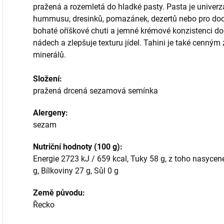
pražená a rozemletá do hladké pasty. Pasta je univerz
hummusu, dresinků, pomazánek, dezertů nebo pro doc
bohaté oříškové chuti a jemné krémové konzistenci 
nádech a zlepšuje texturu jídel. Tahini je také cenným
minerálů.
Složení:
pražená drcená sezamová semínka
Alergeny:
sezam
Nutriční hodnoty (100 g):
Energie 2723 kJ / 659 kcal, Tuky 58 g, z toho nasycené 
g, Bílkoviny 27 g, Sůl 0 g
Země původu:
Řecko