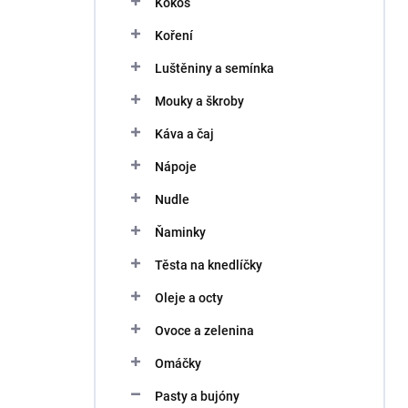
Kokos
í
p
Koření
a
n
Luštěniny a semínka
e
Mouky a škroby
l
Káva a čaj
Nápoje
Nudle
Ňaminky
Těsta na knedlíčky
Oleje a octy
Ovoce a zelenina
Omáčky
Pasty a bujóny