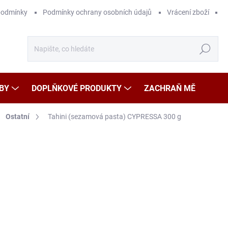
podmínky
Podmínky ochrany osobních údajů
Vrácení zboží
Hledat
BY
DOPLŇKOVÉ PRODUKTY
ZACHRAŇ MĚ
Ostatní
Tahini (sezamová pasta) CYPRESSA 300 g
Neohodnoceno
Podrobnosti hodnocení
ZNAČKA
1
Měr
59,6
cena
SK