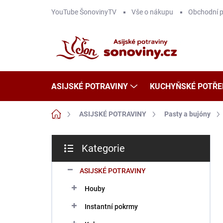
Přejít
YouTube ŠonovinyTV
Vše o nákupu
Obchodní 
na
obsah
ASIJSKÉ POTRAVINY
KUCHYŇSKÉ POTŘE
Domů
ASIJSKÉ POTRAVINY
Pasty a bujóny
P
Kategorie
o
Přeskočit
s
kategorie
t
ASIJSKÉ POTRAVINY
r
Houby
a
n
Instantní pokrmy
n