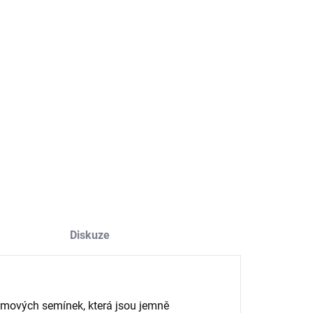
−
+
Přidat do košíku
ká a krémová pasta ze 100% sezamových semínek, ideální
přípravu dipů, pomazánek a asijských i středomořských
rmů.
ILNÍ INFORMACE
ZEPTAT SE
HLÍDAT
Diskuze
amových semínek, která jsou jemně