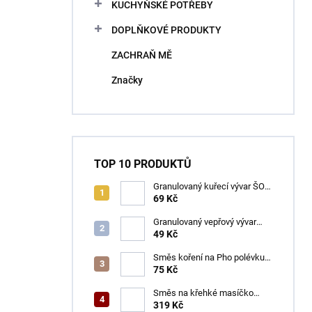
KUCHYŇSKÉ POTŘEBY
DOPLŇKOVÉ PRODUKTY
ZACHRAŇ MĚ
Značky
TOP 10 PRODUKTŮ
Granulovaný kuřecí vývar ŠON
100 g
69 Kč
Granulovaný vepřový vývar
ŠON 100 g
49 Kč
Směs koření na Pho polévku
ŠON 65 g
75 Kč
Směs na křehké masíčko
ŠON 400 g
319 Kč