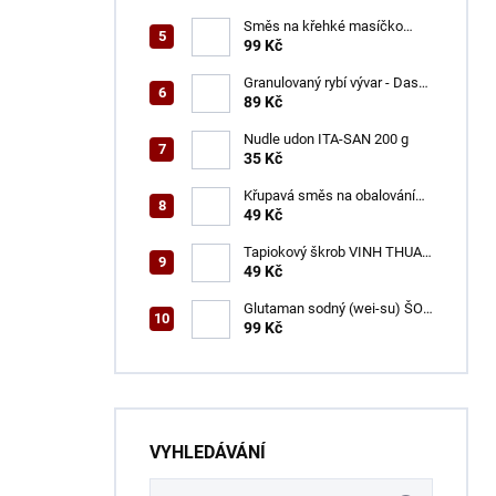
Směs na křehké masíčko
ŠON 125 g
99 Kč
Granulovaný rybí vývar - Dashi
ŠON 100 g
89 Kč
Nudle udon ITA-SAN 200 g
35 Kč
Křupavá směs na obalování
VINH THUAN 150 g
49 Kč
Tapiokový škrob VINH THUAN
400 g
49 Kč
Glutaman sodný (wei-su) ŠON
500 g
99 Kč
VYHLEDÁVÁNÍ