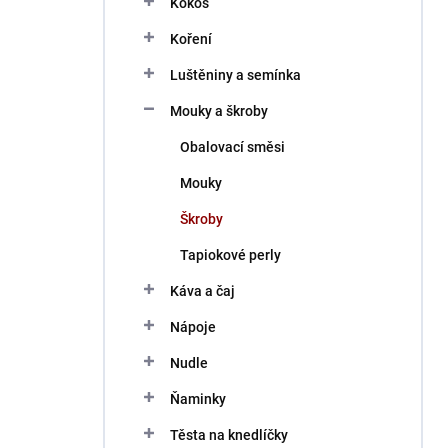
Kokos
í
p
Koření
a
n
Luštěniny a semínka
e
Mouky a škroby
l
Obalovací směsi
Mouky
Škroby
Tapiokové perly
Káva a čaj
Nápoje
Nudle
Ňaminky
Těsta na knedlíčky