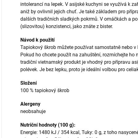
intolerancí na lepek. V asijské kuchyni se využívá k z
aniž by ovlivnil jejich chuť. Je také základem pro příp
dalších tradičních sladkých pokrmů. V omáčkách a po
(slizovitou) konzistenci, jako znáte z bister.
Návod k použití
Tapiokový škrob můžete používat samostatně nebo v
Pokud ho chcete použít na zahuštění, rozmíchejte ho n
tradiční vietnamský produkt je vhodný pro přípravu a
polévek. Je bez lepku, proto je ideální volbou pro celia
Složení
100 % tapiokový škrob
Alergeny
neobsahuje
Nutriční hodnoty (100 g):
Energie: 1480 kJ / 354 kcal, Tuky: 0 g, z toho nasycené