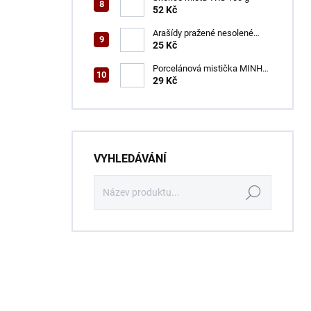
52 Kč
Arašídy pražené nesolené
ENSA 100 g
25 Kč
Porcelánová mistička MINH
CHAN 9,2 cm
29 Kč
VYHLEDÁVÁNÍ
Hledat