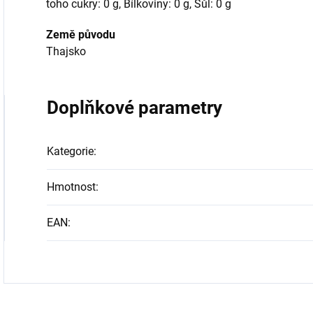
toho cukry: 0 g, Bílkoviny: 0 g, Sůl: 0 g
Země původu
Thajsko
Doplňkové parametry
Kategorie
:
Hmotnost
:
EAN
: