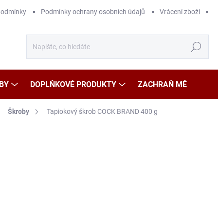
podmínky
Podmínky ochrany osobních údajů
Vrácení zboží
Hledat
BY
DOPLŇKOVÉ PRODUKTY
ZACHRAŇ MĚ
Škroby
Tapiokový škrob COCK BRAND 400 g
Neohodnoceno
Podrobnosti hodnocení
ZNAČKA
69
Měr
17,2
cena
SK