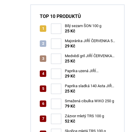
TOP 10 PRODUKTŮ
Bílý sezam ŠON 100 g
25 Kč
Majoránka JIŘÍ ČERVENKA 50
g
29 Kč
Medvědí gril JIŘÍ ČERVENKA
50 g
25 Kč
Paprika uzená JIŘÍ
ČERVENKA 50 g
29 Kč
Paprika sladká 140 Asta JIŘÍ
ČERVENKA 50 g
25 Kč
Smažená cibulka WIKO 250 g
79 Kč
Zázvor mletý TRS 100 g
52 Kč
Skořice mletá TRS 100 g