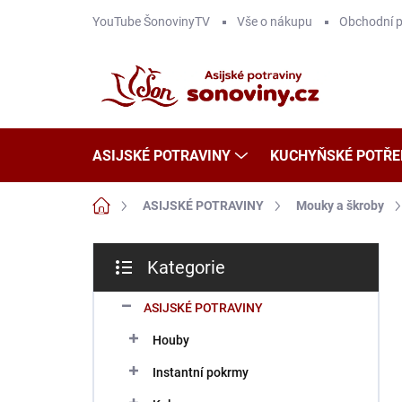
Přejít
YouTube ŠonovinyTV
Vše o nákupu
Obchodní 
na
obsah
ASIJSKÉ POTRAVINY
KUCHYŇSKÉ POTŘE
Domů
ASIJSKÉ POTRAVINY
Mouky a škroby
P
Kategorie
o
Přeskočit
s
kategorie
t
ASIJSKÉ POTRAVINY
r
Houby
a
n
Instantní pokrmy
n