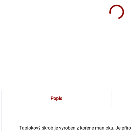
Přír
a za
omá
DETA
Popis
Tapiokový škrob
j
e vyroben z kořene manioku. Je přir