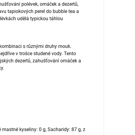
ahušťování polévek, omáček a dezertů,
ravu tapiokových perel do bubble tea a
lévkách udělá typickou táhlou
 kombinaci s různými druhy mouk.
ejdříve v trošce studené vody. Tento
sijských dezertů, zahušťování omáček a
ky.
 mastné kyseliny: 0 g, Sacharidy: 87 g, z