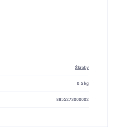
Škroby
0.5 kg
8855273000002