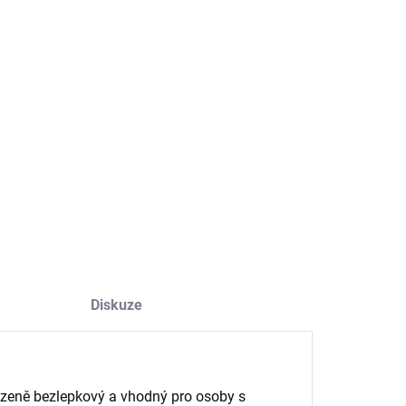
−
+
Přidat do košíku
odní škrob z kořene manioku, ideální pro dezerty, bubble tea
hušťování omáček. Typická táhlá konzistence asijských
ček.
ILNÍ INFORMACE
ZEPTAT SE
HLÍDAT
Diskuze
ozeně bezlepkový a vhodný pro osoby s