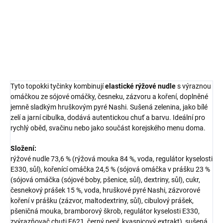
a česneku, rychlá a snadná příprava doma.
DETAILNÍ INFORMACE
ZEPTAT SE
HLÍDAT
Tyto topokki tyčinky kombinují
elastické rýžové nudle
s výraznou
omáčkou ze sójové omáčky, česneku, zázvoru a koření, doplněné
jemně sladkým hruškovým pyré Nashi. Sušená zelenina, jako bílé
zelí a jarní cibulka, dodává autentickou chuť a barvu. Ideální pro
rychlý oběd, svačinu nebo jako součást korejského menu doma.
Složení:
rýžové nudle 73,6 % (rýžová mouka 84 %, voda, regulátor kyselosti
E330, sůl), kořenící omáčka 24,5 % (sójová omáčka v prášku 23 %
(sójová omáčka (sójové boby, pšenice, sůl), dextriny, sůl), cukr,
česnekový prášek 15 %, voda, hruškové pyré Nashi, zázvorové
koření v prášku (zázvor, maltodextriny, sůl), cibulový prášek,
pšeničná mouka, bramborový škrob, regulátor kyselosti E330,
zvýrazňovač chuti E621, černý pepř, kvasnicový extrakt), sušená