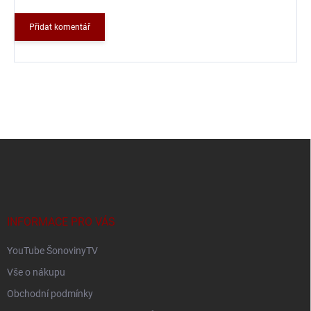
Přidat komentář
Z
á
p
a
t
í
INFORMACE PRO VÁS
YouTube ŠonovinyTV
Vše o nákupu
Obchodní podmínky