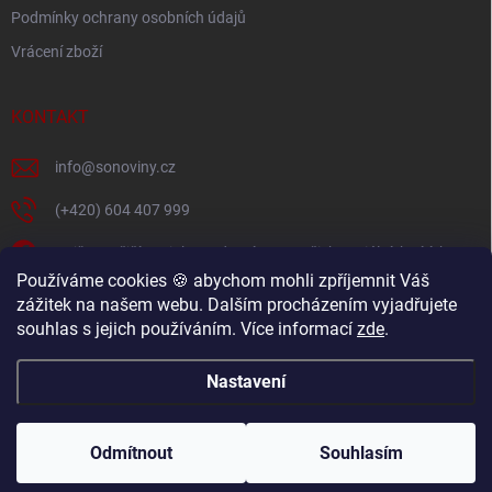
Podmínky ochrany osobních údajů
Vrácení zboží
KONTAKT
info
@
sonoviny.cz
(+420) 604 407 999
Nejčerstvější novinky se dozvíte na našich sociálních sítích
Používáme cookies 🍪 abychom mohli zpříjemnit Váš
sonoviny.cz
zážitek na našem webu. Dalším procházením vyjadřujete
souhlas s jejich používáním. Více informací
zde
.
Videorecepty - Vaše oblíbené recepty v pohodlí domova
Nastavení
Copyright 2026
sonoviny.cz
. Všechna práva vyhrazena.
Odmítnout
Souhlasím
Vytvořil Shoptet