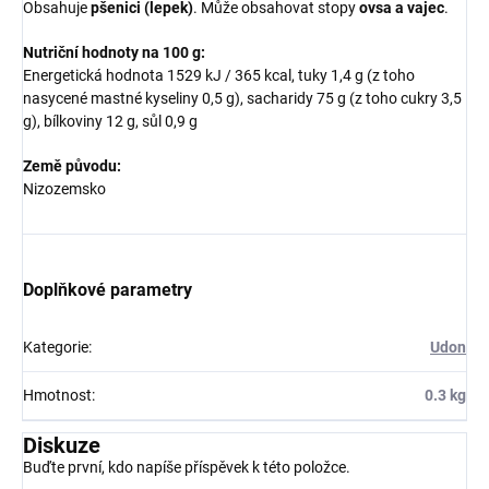
Obsahuje
pšenici (lepek)
. Může obsahovat stopy
ovsa a vajec
.
Nutriční hodnoty na 100 g:
Energetická hodnota 1529 kJ / 365 kcal, tuky 1,4 g (z toho
nasycené mastné kyseliny 0,5 g), sacharidy 75 g (z toho cukry 3,5
g), bílkoviny 12 g, sůl 0,9 g
Země původu:
Nizozemsko
Doplňkové parametry
Kategorie
:
Udon
Hmotnost
:
0.3 kg
Diskuze
Buďte první, kdo napíše příspěvek k této položce.