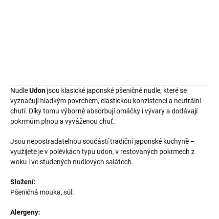
DETAILNÍ INFORMACE
ZEPTAT SE
HLÍDAT
Nudle
Udon
jsou klasické japonské pšeničné nudle, které se
vyznačují hladkým povrchem, elastickou konzistencí a neutrální
chutí. Díky tomu výborně absorbují omáčky i vývary a dodávají
pokrmům plnou a vyváženou chuť.
Jsou nepostradatelnou součástí tradiční japonské kuchyně –
využijete je v polévkách typu udon, v restovaných pokrmech z
woku i ve studených nudlových salátech.
Složení:
Pšeničná mouka, sůl.
Alergeny: