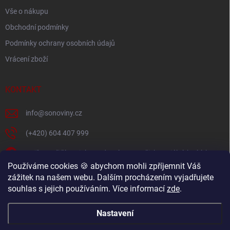
Vše o nákupu
Obchodní podmínky
Podmínky ochrany osobních údajů
Vrácení zboží
KONTAKT
info
@
sonoviny.cz
(+420) 604 407 999
Nejčerstvější novinky se dozvíte na našich sociálních sítích
Používáme cookies 🍪 abychom mohli zpříjemnit Váš
sonoviny.cz
zážitek na našem webu. Dalším procházením vyjadřujete
souhlas s jejich používáním. Více informací
zde
.
Videorecepty - Vaše oblíbené recepty v pohodlí domova
Nastavení