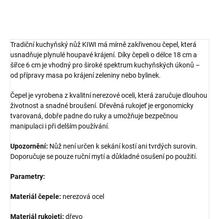
ZEPTAT SE
HLÍDAT
Tradiční kuchyňský nůž KIWI má mírně zakřivenou čepel, která
usnadňuje plynulé houpavé krájení. Díky čepeli o délce 18 cm a
šířce 6 cm je vhodný pro široké spektrum kuchyňských úkonů –
od přípravy masa po krájení zeleniny nebo bylinek.
Čepel je vyrobena z kvalitní nerezové oceli, která zaručuje dlouhou
životnost a snadné broušení. Dřevěná rukojeť je ergonomicky
tvarovaná, dobře padne do ruky a umožňuje bezpečnou
manipulaci i při delším používání.
Upozornění:
Nůž není určen k sekání kostí ani tvrdých surovin.
Doporučuje se pouze ruční mytí a důkladné osušení po použití.
Parametry:
Materiál čepele:
nerezová ocel
Materiál rukojeti:
dřevo