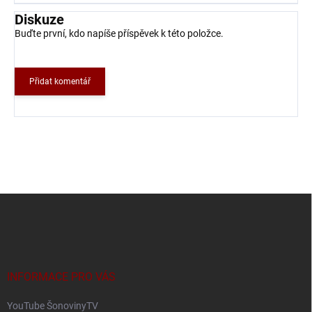
Diskuze
Buďte první, kdo napíše příspěvek k této položce.
Přidat komentář
Z
á
p
a
t
í
INFORMACE PRO VÁS
YouTube ŠonovinyTV