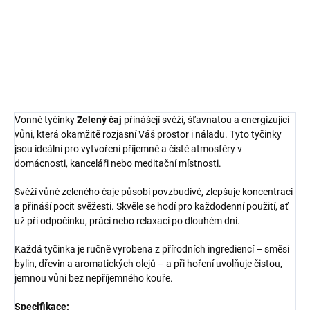
domova, relaxaci i pozitivní náladu
DETAILNÍ INFORMACE
ZEPTAT SE
HLÍDAT
Vonné tyčinky
Zelený čaj
přinášejí svěží, šťavnatou a energizující
vůni, která okamžitě rozjasní Váš prostor i náladu. Tyto tyčinky
jsou ideální pro vytvoření příjemné a čisté atmosféry v
domácnosti, kanceláři nebo meditační místnosti.
Svěží vůně zeleného čaje působí povzbudivě, zlepšuje koncentraci
a přináší pocit svěžesti. Skvěle se hodí pro každodenní použití, ať
už při odpočinku, práci nebo relaxaci po dlouhém dni.
Každá tyčinka je ručně vyrobena z přírodních ingrediencí – směsi
bylin, dřevin a aromatických olejů – a při hoření uvolňuje čistou,
jemnou vůni bez nepříjemného kouře.
Specifikace: