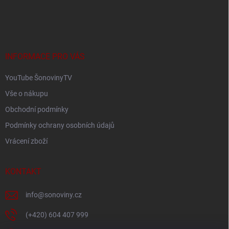
Z
á
p
a
t
í
INFORMACE PRO VÁS
YouTube ŠonovinyTV
Vše o nákupu
Obchodní podmínky
Podmínky ochrany osobních údajů
Vrácení zboží
KONTAKT
info
@
sonoviny.cz
(+420) 604 407 999