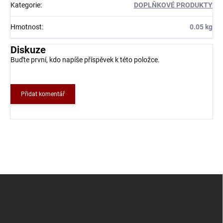
Kategorie
:
DOPLŇKOVÉ PRODUKTY
Hmotnost
:
0.05 kg
Diskuze
Buďte první, kdo napíše příspěvek k této položce.
Přidat komentář
Z
á
p
a