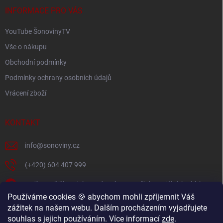
t
í
INFORMACE PRO VÁS
YouTube ŠonovinyTV
Vše o nákupu
Obchodní podmínky
Podmínky ochrany osobních údajů
Vrácení zboží
KONTAKT
info
@
sonoviny.cz
(+420) 604 407 999
Nejčerstvější novinky se dozvíte na našich sociálních sítích
Používáme cookies 🍪 abychom mohli zpříjemnit Váš
sonoviny.cz
zážitek na našem webu. Dalším procházením vyjadřujete
souhlas s jejich používáním. Více informací
zde
.