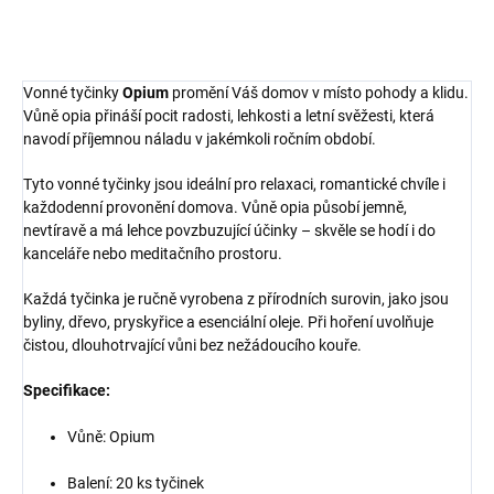
ZEPTAT SE
HLÍDAT
Vonné tyčinky
Opium
promění Váš domov v místo pohody a klidu.
Vůně opia přináší pocit radosti, lehkosti a letní svěžesti, která
navodí příjemnou náladu v jakémkoli ročním období.
Tyto vonné tyčinky jsou ideální pro relaxaci, romantické chvíle i
každodenní provonění domova. Vůně opia působí jemně,
nevtíravě a má lehce povzbuzující účinky – skvěle se hodí i do
kanceláře nebo meditačního prostoru.
Každá tyčinka je ručně vyrobena z přírodních surovin, jako jsou
byliny, dřevo, pryskyřice a esenciální oleje. Při hoření uvolňuje
čistou, dlouhotrvající vůni bez nežádoucího kouře.
Specifikace:
Vůně: Opium
Balení: 20 ks tyčinek