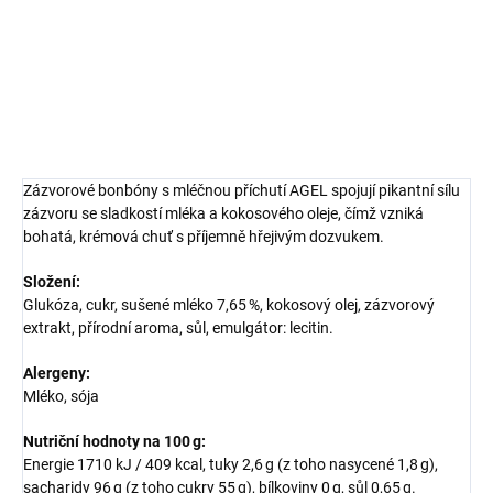
zázvorem.
DETAILNÍ INFORMACE
ZEPTAT SE
HLÍDAT
Zázvorové bonbóny s mléčnou příchutí AGEL spojují pikantní sílu
zázvoru se sladkostí mléka a kokosového oleje, čímž vzniká
bohatá, krémová chuť s příjemně hřejivým dozvukem.
Složení:
Glukóza, cukr, sušené mléko 7,65 %, kokosový olej, zázvorový
extrakt, přírodní aroma, sůl, emulgátor: lecitin.
Alergeny:
Mléko, sója
Nutriční hodnoty na 100 g:
Energie 1710 kJ / 409 kcal, tuky 2,6 g (z toho nasycené 1,8 g),
sacharidy 96 g (z toho cukry 55 g), bílkoviny 0 g, sůl 0,65 g.