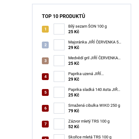
TOP 10 PRODUKTŮ
Bílý sezam ŠON 100 g
25 Kč
Majoránka JIŘÍ ČERVENKA 50
g
29 Kč
Medvědí gril JIŘÍ ČERVENKA
50 g
25 Kč
Paprika uzená JIŘÍ
ČERVENKA 50 g
29 Kč
Paprika sladká 140 Asta JIŘÍ
ČERVENKA 50 g
25 Kč
Smažená cibulka WIKO 250 g
79 Kč
Zázvor mletý TRS 100 g
52 Kč
Skořice mletá TRS 100 g