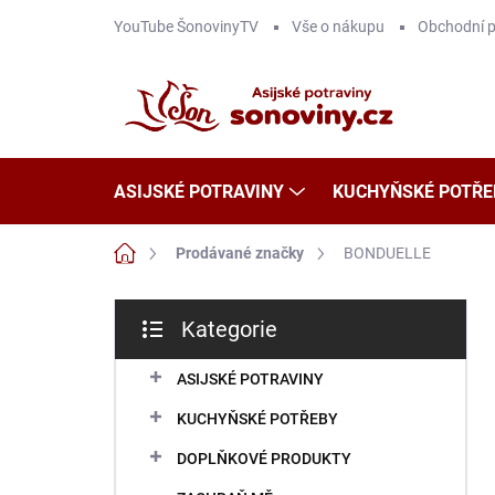
Přejít
YouTube ŠonovinyTV
Vše o nákupu
Obchodní 
na
obsah
ASIJSKÉ POTRAVINY
KUCHYŇSKÉ POTŘE
Domů
Prodávané značky
BONDUELLE
P
Kategorie
o
Přeskočit
s
kategorie
t
ASIJSKÉ POTRAVINY
r
KUCHYŇSKÉ POTŘEBY
a
n
DOPLŇKOVÉ PRODUKTY
n