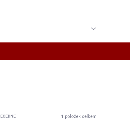
PRÁZDNÝ KOŠÍK
NÁKUPNÍ
KOŠÍK
1
položek celkem
BECEDNĚ