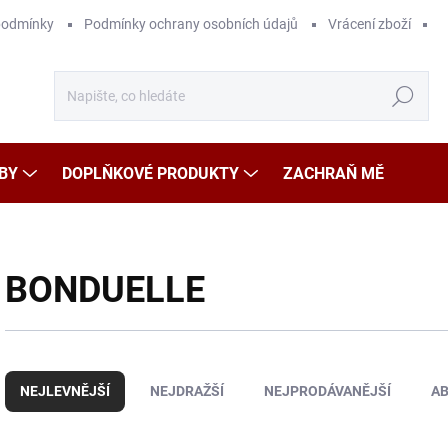
podmínky
Podmínky ochrany osobních údajů
Vrácení zboží
Hledat
BY
DOPLŇKOVÉ PRODUKTY
ZACHRAŇ MĚ
BONDUELLE
Ř
a
NEJLEVNĚJŠÍ
NEJDRAŽŠÍ
NEJPRODÁVANĚJŠÍ
A
z
e