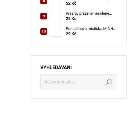
52 Kč
Arašídy pražené nesolené
ENSA 100 g
25 Kč
Porcelánová mistička MINH
CHAN 9,2 cm
29 Kč
VYHLEDÁVÁNÍ
Hledat