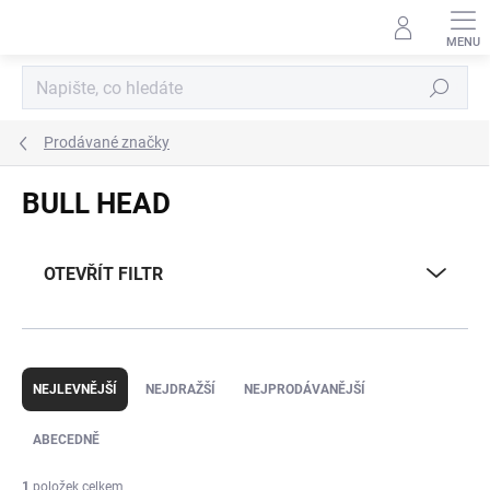
Přejít
na
obsah
Hledat
Prodávané značky
BULL HEAD
OTEVŘÍT FILTR
Ř
a
NEJLEVNĚJŠÍ
NEJDRAŽŠÍ
NEJPRODÁVANĚJŠÍ
z
e
ABECEDNĚ
n
í
1
položek celkem