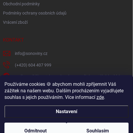
i
Obchodní podmínky
s
Podmínky ochrany osobních údajů
u
Vrácení zboží
KONTAKT
info
@
sonoviny.cz
(+420) 604 407 999
Nejčerstvější novinky se dozvíte na našich sociálních sítích
Používáme cookies 🍪 abychom mohli zpříjemnit Váš
sonoviny.cz
zážitek na našem webu. Dalším procházením vyjadřujete
souhlas s jejich používáním. Více informací
zde
.
Videorecepty - Vaše oblíbené recepty v pohodlí domova
Nastavení
Copyright 2026
sonoviny.cz
. Všechna práva vyhrazena.
Odmítnout
Souhlasím