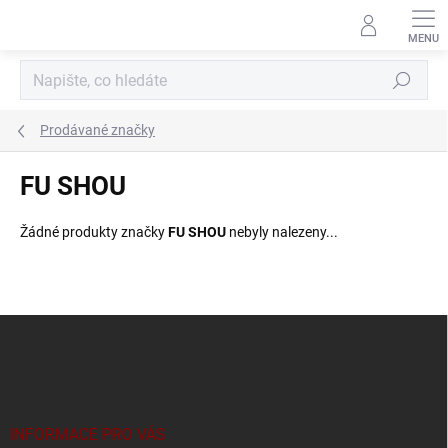
Přejít
na
obsah
Hledat
Prodávané značky
FU SHOU
Žádné produkty značky
FU SHOU
nebyly nalezeny...
Z
á
p
a
t
í
INFORMACE PRO VÁS