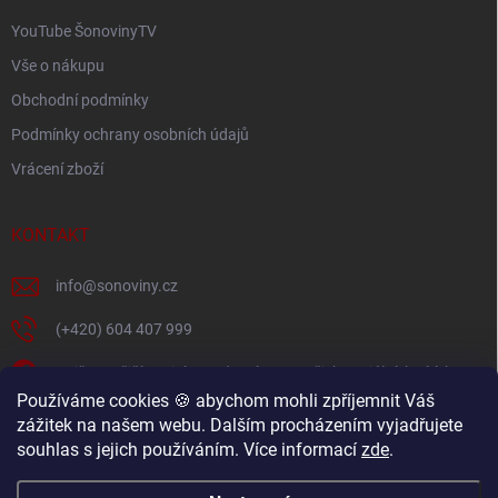
YouTube ŠonovinyTV
Vše o nákupu
Obchodní podmínky
Podmínky ochrany osobních údajů
Vrácení zboží
KONTAKT
info
@
sonoviny.cz
(+420) 604 407 999
Nejčerstvější novinky se dozvíte na našich sociálních sítích
Používáme cookies 🍪 abychom mohli zpříjemnit Váš
sonoviny.cz
zážitek na našem webu. Dalším procházením vyjadřujete
souhlas s jejich používáním. Více informací
zde
.
Videorecepty - Vaše oblíbené recepty v pohodlí domova