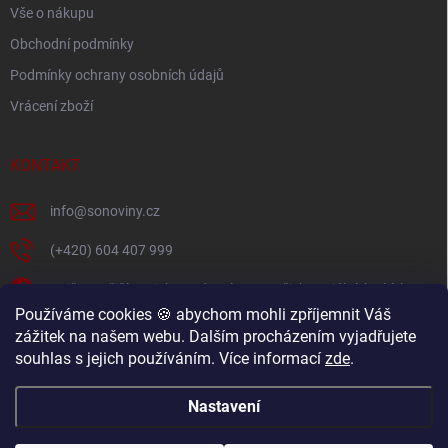
ý
Vše o nákupu
p
i
Obchodní podmínky
s
Podmínky ochrany osobních údajů
u
Vrácení zboží
KONTAKT
info
@
sonoviny.cz
(+420) 604 407 999
Nejčerstvější novinky se dozvíte na našich sociálních sítích
Používáme cookies 🍪 abychom mohli zpříjemnit Váš
sonoviny.cz
zážitek na našem webu. Dalším procházením vyjadřujete
souhlas s jejich používáním. Více informací
zde
.
Videorecepty - Vaše oblíbené recepty v pohodlí domova
Nastavení