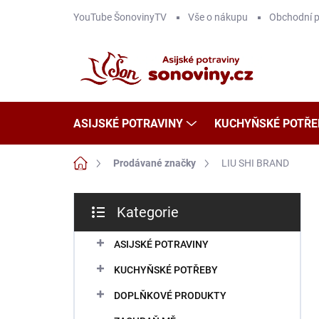
Přejít
YouTube ŠonovinyTV
Vše o nákupu
Obchodní 
na
obsah
ASIJSKÉ POTRAVINY
KUCHYŇSKÉ POTŘE
Domů
Prodávané značky
LIU SHI BRAND
P
Kategorie
o
Přeskočit
s
kategorie
t
ASIJSKÉ POTRAVINY
r
KUCHYŇSKÉ POTŘEBY
a
n
DOPLŇKOVÉ PRODUKTY
n