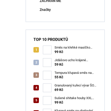
ZACHRAŇ MĚ
í
p
Značky
a
n
e
l
TOP 10 PRODUKTŮ
Směs na křehké masíčko
ŠON 125 g
99 Kč
Jidášovo ucho krájené
TOTACO 100 g
59 Kč
Tempura křupavá směs na
obalování GOGI 150 g
55 Kč
Granulovaný kuřecí vývar ŠON
100 g
69 Kč
Sušené shitake houby XXL
ŠON 100 g
99 Kč
Křupavá směs na obalování