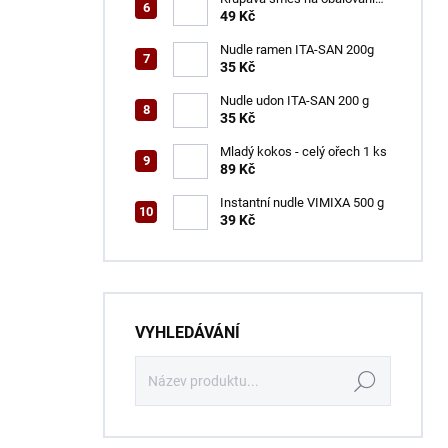
VINH THUAN 150 g
49 Kč
Nudle ramen ITA-SAN 200g
35 Kč
Nudle udon ITA-SAN 200 g
35 Kč
Mladý kokos - celý ořech 1 ks
89 Kč
Instantní nudle VIMIXA 500 g
39 Kč
VYHLEDÁVÁNÍ
Hledat