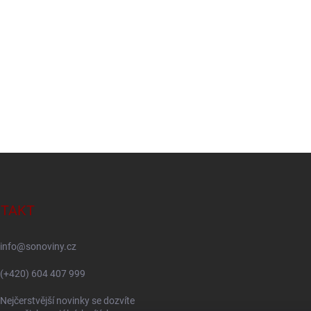
TAKT
info
@
sonoviny.cz
(+420) 604 407 999
Nejčerstvější novinky se dozvíte