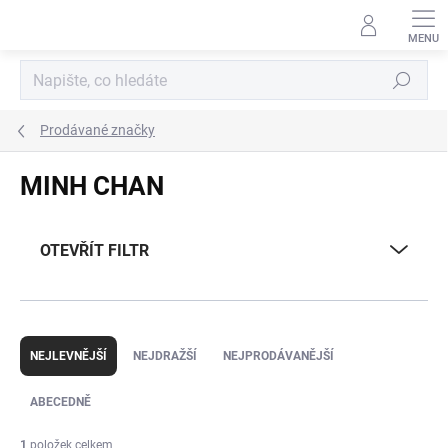
Přejít
na
obsah
Hledat
Prodávané značky
MINH CHAN
OTEVŘÍT FILTR
Ř
a
NEJLEVNĚJŠÍ
NEJDRAŽŠÍ
NEJPRODÁVANĚJŠÍ
z
e
ABECEDNĚ
n
í
1
položek celkem