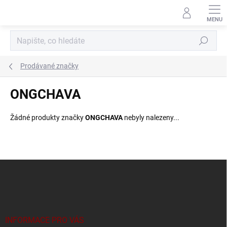
Přejít
na
obsah
Hledat
Prodávané značky
ONGCHAVA
Žádné produkty značky
ONGCHAVA
nebyly nalezeny...
Z
á
p
a
t
í
INFORMACE PRO VÁS