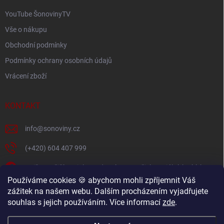
YouTube ŠonovinyTV
Vše o nákupu
Obchodní podmínky
Podmínky ochrany osobních údajů
Vrácení zboží
KONTAKT
info
@
sonoviny.cz
(+420) 604 407 999
Nejčerstvější novinky se dozvíte na našich sociálních sítích
Používáme cookies 🍪 abychom mohli zpříjemnit Váš
sonoviny.cz
zážitek na našem webu. Dalším procházením vyjadřujete
souhlas s jejich používáním. Více informací
zde
.
Videorecepty - Vaše oblíbené recepty v pohodlí domova