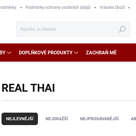
podmínky
Podmínky ochrany osobních údajů
Vrácení zboží
Hledat
BY
DOPLŇKOVÉ PRODUKTY
ZACHRAŇ MĚ
REAL THAI
Ř
a
NEJLEVNĚJŠÍ
NEJDRAŽŠÍ
NEJPRODÁVANĚJŠÍ
A
z
e