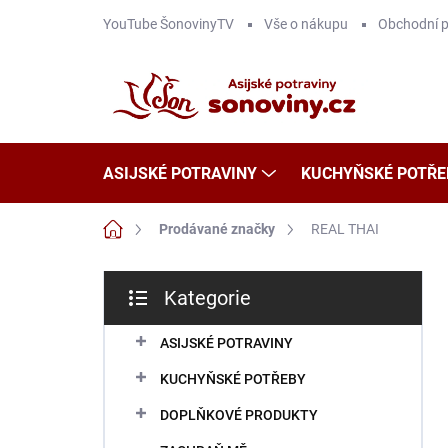
Přejít
YouTube ŠonovinyTV
Vše o nákupu
Obchodní 
na
obsah
ASIJSKÉ POTRAVINY
KUCHYŇSKÉ POTŘE
Domů
Prodávané značky
REAL THAI
P
Kategorie
o
Přeskočit
s
kategorie
t
ASIJSKÉ POTRAVINY
r
KUCHYŇSKÉ POTŘEBY
a
n
DOPLŇKOVÉ PRODUKTY
n