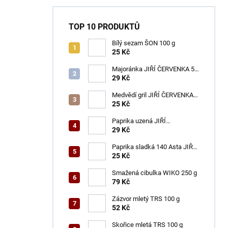
TOP 10 PRODUKTŮ
Bílý sezam ŠON 100 g
25 Kč
Majoránka JIŘÍ ČERVENKA 50
g
29 Kč
Medvědí gril JIŘÍ ČERVENKA
50 g
25 Kč
Paprika uzená JIŘÍ
ČERVENKA 50 g
29 Kč
Paprika sladká 140 Asta JIŘÍ
ČERVENKA 50 g
25 Kč
Smažená cibulka WIKO 250 g
79 Kč
Zázvor mletý TRS 100 g
52 Kč
Skořice mletá TRS 100 g