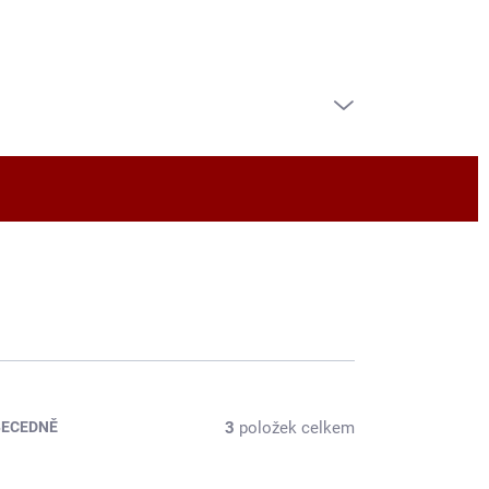
PRÁZDNÝ KOŠÍK
NÁKUPNÍ
KOŠÍK
3
položek celkem
BECEDNĚ