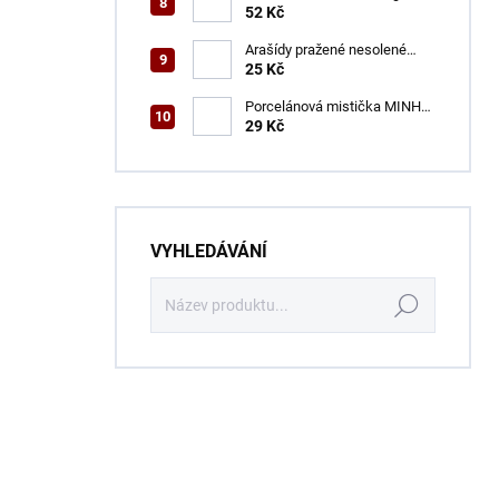
52 Kč
Arašídy pražené nesolené
ENSA 100 g
25 Kč
Porcelánová mistička MINH
CHAN 9,2 cm
29 Kč
VYHLEDÁVÁNÍ
Hledat