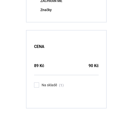
ZACHRAŇ MĚ
í
p
Značky
a
n
e
l
CENA
89
Kč
90
Kč
Na skladě
1