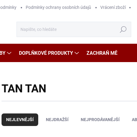
podmínky
Podmínky ochrany osobních údajů
Vrácení zboží
Hledat
BY
DOPLŇKOVÉ PRODUKTY
ZACHRAŇ MĚ
TAN TAN
Ř
a
NEJLEVNĚJŠÍ
NEJDRAŽŠÍ
NEJPRODÁVANĚJŠÍ
A
z
e