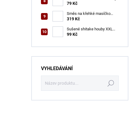
79 Kč
Směs na křehké masíčko
ŠON 400 g
319 Kč
Sušené shitake houby XXL
ŠON 100 g
99 Kč
VYHLEDÁVÁNÍ
Hledat