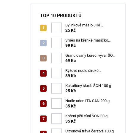
TOP 10 PRODUKTŮ
Bylinkové máslo JIŘÍ
ČERVENKA 50 g
25 Kč
Směs na křehké masíčko
ŠON 125 g
99 Kč
Granulovaný kuřecí vývar ŠON
100 g
69 Kč
Rýžové nudle široké
ACECOOK 500 g
89 Kč
Kukuřičný škrob ŠON 100 g
25 Kč
Nudle udon ITA-SAN 200 g
35 Kč
Koření pěti vůní ŠON 30 g
35 Kč
Citronová tráva čerstvá 100 g