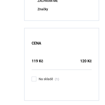
ZACHRAŇ MĚ
í
p
Značky
a
n
e
l
CENA
119
Kč
120
Kč
Na skladě
1