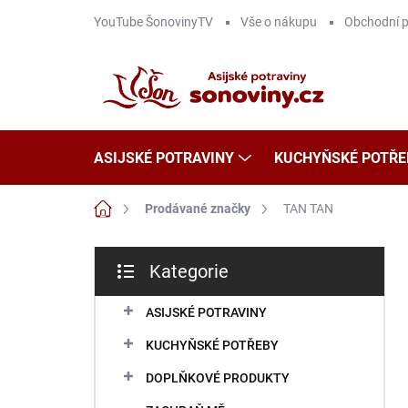
Přejít
YouTube ŠonovinyTV
Vše o nákupu
Obchodní 
na
obsah
ASIJSKÉ POTRAVINY
KUCHYŇSKÉ POTŘE
Domů
Prodávané značky
TAN TAN
P
Kategorie
o
Přeskočit
s
kategorie
t
ASIJSKÉ POTRAVINY
r
KUCHYŇSKÉ POTŘEBY
a
n
DOPLŇKOVÉ PRODUKTY
n