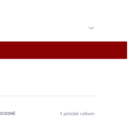
PRÁZDNÝ KOŠÍK
NÁKUPNÍ
KOŠÍK
1
položek celkem
BECEDNĚ