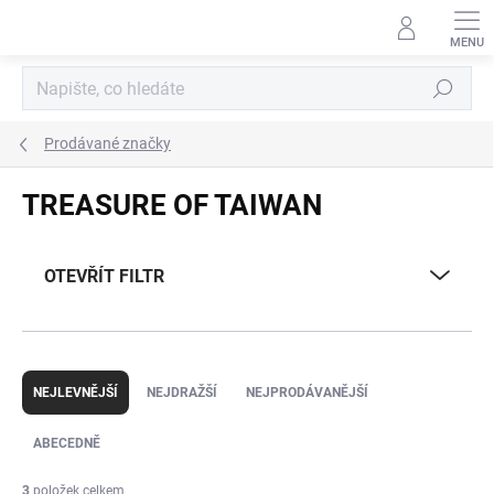
Přejít
na
obsah
Hledat
Prodávané značky
TREASURE OF TAIWAN
OTEVŘÍT FILTR
Ř
a
NEJLEVNĚJŠÍ
NEJDRAŽŠÍ
NEJPRODÁVANĚJŠÍ
z
e
ABECEDNĚ
n
í
3
položek celkem