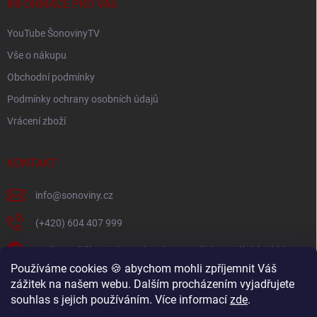
í
INFORMACE PRO VÁS
k
y
YouTube ŠonovinyTV
v
ý
Vše o nákupu
p
i
Obchodní podmínky
s
Podmínky ochrany osobních údajů
u
Vrácení zboží
KONTAKT
info
@
sonoviny.cz
(+420) 604 407 999
Nejčerstvější novinky se dozvíte na našich sociálních sítích
Používáme cookies 🍪 abychom mohli zpříjemnit Váš
sonoviny.cz
zážitek na našem webu. Dalším procházením vyjadřujete
souhlas s jejich používáním. Více informací
zde
.
Videorecepty - Vaše oblíbené recepty v pohodlí domova