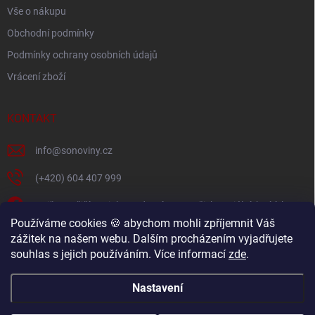
ý
Vše o nákupu
p
i
Obchodní podmínky
s
Podmínky ochrany osobních údajů
u
Vrácení zboží
KONTAKT
info
@
sonoviny.cz
(+420) 604 407 999
Nejčerstvější novinky se dozvíte na našich sociálních sítích
Používáme cookies 🍪 abychom mohli zpříjemnit Váš
sonoviny.cz
zážitek na našem webu. Dalším procházením vyjadřujete
souhlas s jejich používáním. Více informací
zde
.
Videorecepty - Vaše oblíbené recepty v pohodlí domova
Nastavení