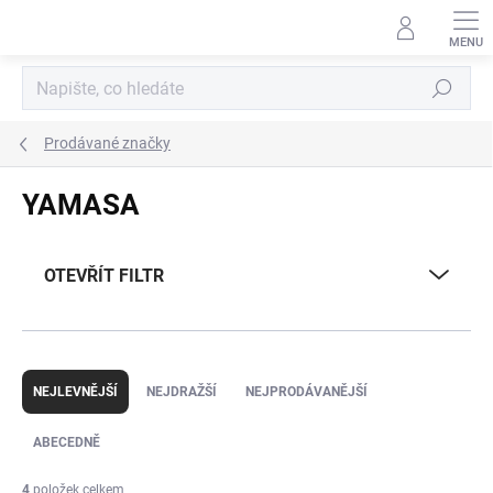
Přejít
na
obsah
Hledat
Prodávané značky
YAMASA
OTEVŘÍT FILTR
Ř
a
NEJLEVNĚJŠÍ
NEJDRAŽŠÍ
NEJPRODÁVANĚJŠÍ
z
e
ABECEDNĚ
n
í
4
položek celkem