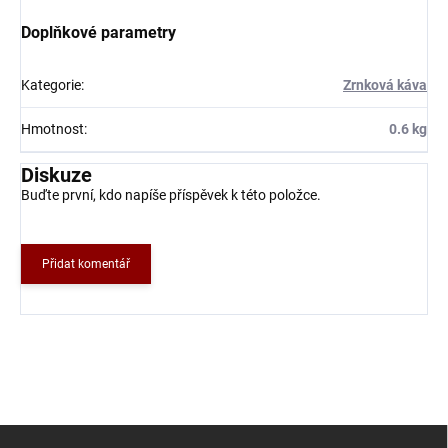
Doplňkové parametry
Kategorie
:
Zrnková káva
Hmotnost
:
0.6 kg
Diskuze
Buďte první, kdo napíše příspěvek k této položce.
Přidat komentář
Z