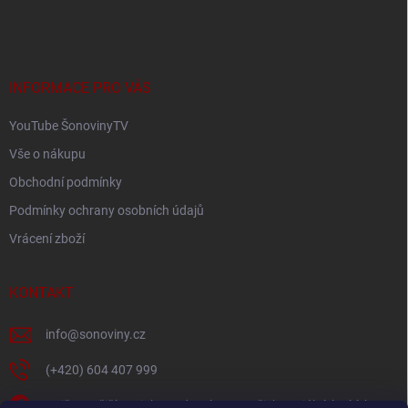
á
p
a
t
í
INFORMACE PRO VÁS
YouTube ŠonovinyTV
Vše o nákupu
Obchodní podmínky
Podmínky ochrany osobních údajů
Vrácení zboží
KONTAKT
info
@
sonoviny.cz
(+420) 604 407 999
Nejčerstvější novinky se dozvíte na našich sociálních sítích