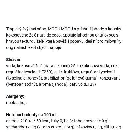
ZEPTAT SE
HLÍDAT
Tropický žvýkací nápoj MOGU MOGU s příchutí jahody a kousky
kokosového želé nata de coco. Spojuje lahodnou chuť ovoce s
hravou texturou želé, která osvěží i pobaví. Ideální pro milovníky
originálních exotických nápojů.
Složení:
voda, kokosové želé (nata de coco) 25 % (kokosová voda, cukr,
regulátor kyselosti: E260), cukr, fruktóza, regulátor kyselosti
(kyselina citronová), stabilizátor (gellanová guma), konzervant
(benzoan sodný), aroma (jahoda), barvivo (E129)
Alergeny:
neobsahuje
Nutriční hodnoty na 100 ml:
energie 210 kJ / 50 kcal, tuky 0,1 g (z toho nasycené 0 g),
sacharidy 12,1 g (z toho cukry 10,9 g), bílkoviny 0,3 g, sůl 0,07 g