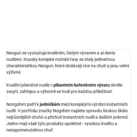
mořských řas a houbami,
s robustními tlustými nudlemi.
DETAILNÍ INFORMACE
ZEPTAT SE
HLÍDAT
Neoguri se vyznačuje kvalitním, čistým vývarem a al dente
nudlemi. Kousky korejské mořské řasy se staly jedinečnou
charakteristikou Neoguri, které dodávájí více na chuti a jsou velmi
výživné.
Kvalitní pšeničné nudle v
pikantním kořeněném vývaru
skvěle
zasytí, zahřejou a výborně se hodí pro každou příležitost.
Nongshim patří k
jedničkám
mezi korejskými výrobci instantních
nudlí. V portfoliu značky Nogshim najdete opravdu širokou škálu
nejrůznějších druhů a příchutí instantních nudlí a dalších pokrmů.
Jedno mají však tyto produkty společné - vysokou kvalitu a
nezapomenutelnou chuť.