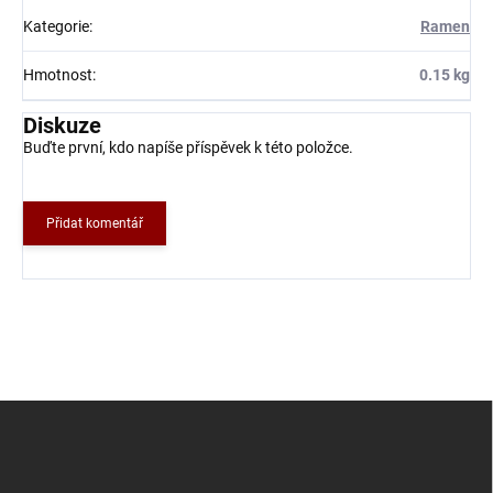
Kategorie
:
Ramen
Hmotnost
:
0.15 kg
Diskuze
Buďte první, kdo napíše příspěvek k této položce.
Přidat komentář
Z
á
p
a