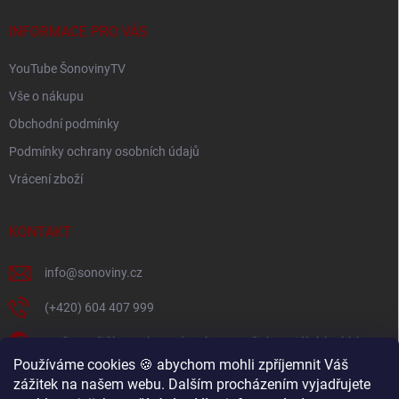
t
í
INFORMACE PRO VÁS
YouTube ŠonovinyTV
Vše o nákupu
Obchodní podmínky
Podmínky ochrany osobních údajů
Vrácení zboží
KONTAKT
info
@
sonoviny.cz
(+420) 604 407 999
Nejčerstvější novinky se dozvíte na našich sociálních sítích
Používáme cookies 🍪 abychom mohli zpříjemnit Váš
sonoviny.cz
zážitek na našem webu. Dalším procházením vyjadřujete