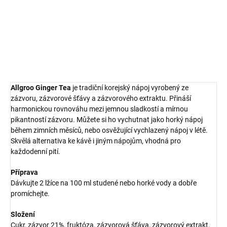
pro teplé i studené podávání.
DETAILNÍ INFORMACE
ZEPTAT SE
HLÍDAT
Allgroo Ginger Tea
je tradiční korejský nápoj vyrobený ze
zázvoru, zázvorové šťávy a zázvorového extraktu. Přináší
harmonickou rovnováhu mezi jemnou sladkostí a mírnou
pikantností zázvoru. Můžete si ho vychutnat jako horký nápoj
během zimních měsíců, nebo osvěžující vychlazený nápoj v létě.
Skvělá alternativa ke kávě i jiným nápojům, vhodná pro
každodenní pití.
Příprava
Dávkujte 2 lžíce na 100 ml studené nebo horké vody a dobře
promíchejte.
Složení
Cukr, zázvor 21%, fruktóza, zázvorová šťáva, zázvorový extrakt,