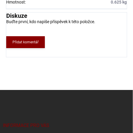
Hmotnost
:
0.625 kg
Diskuze
Buďte první, kdo napíše příspěvek k této položce.
Přidat komentář
Z
á
p
a
t
í
INFORMACE PRO VÁS