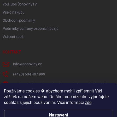
YouTube ŠonovinyTV
Vše o nákupu
Obchodní podmínky
Podmínky ochrany osobních údajů
Vrácení zboží
KONTAKT
info
@
sonoviny.cz
(+420) 604 407 999
Nejčerstvější novinky se dozvíte na našich sociálních sítích
Používáme cookies 🍪 abychom mohli zpříjemnit Váš
sonoviny.cz
zážitek na našem webu. Dalším procházením vyjadřujete
souhlas s jejich používáním. Více informací
zde
.
Videorecepty - Vaše oblíbené recepty v pohodlí domova
Nastavení