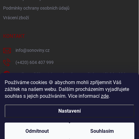
Podmínky ochrany osobních údajů
Vrácení zboží
KONTAKT
info
@
sonoviny.cz
(+420) 604 407 999
Nejčerstvější novinky se dozvíte na našich sociálních sítích
Používáme cookies 🍪 abychom mohli zpříjemnit Váš
sonoviny.cz
zážitek na našem webu. Dalším procházením vyjadřujete
souhlas s jejich používáním. Více informací
zde
.
Videorecepty - Vaše oblíbené recepty v pohodlí domova
Nastavení
Copyright 2026
sonoviny.cz
. Všechna práva vyhrazena.
Odmítnout
Souhlasím
Vytvořil Shoptet