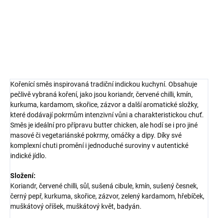
legendárního butter chicken.
DETAILNÍ INFORMACE
ZEPTAT SE
HLÍDAT
Kořenící směs inspirovaná tradiční indickou kuchyní. Obsahuje
pečlivě vybraná koření, jako jsou koriandr, červené chilli, kmín,
kurkuma, kardamom, skořice, zázvor a další aromatické složky,
které dodávají pokrmům intenzivní vůni a charakteristickou chuť.
Směs je ideální pro přípravu butter chicken, ale hodí se i pro jiné
masové či vegetariánské pokrmy, omáčky a dipy. Díky své
komplexní chuti promění i jednoduché suroviny v autentické
indické jídlo.
Složení:
Koriandr, červené chilli, sůl, sušená cibule, kmín, sušený česnek,
černý pepř, kurkuma, skořice, zázvor, zelený kardamom, hřebíček,
muškátový oříšek, muškátový květ, badyán.