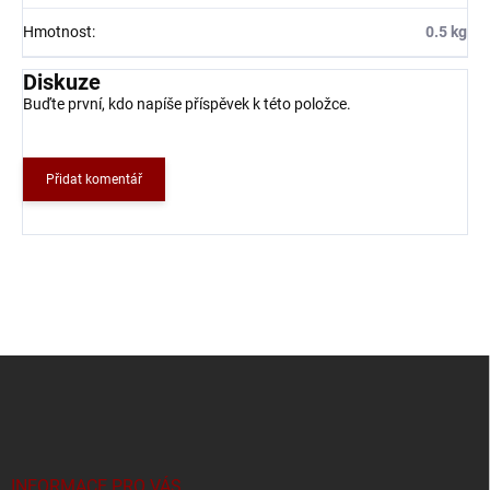
Hmotnost
:
0.5 kg
Diskuze
Buďte první, kdo napíše příspěvek k této položce.
Přidat komentář
Z
á
p
a
t
í
INFORMACE PRO VÁS