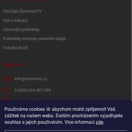
YouTube ŠonovinyTV
Vše o nákupu
Obchodní podmínky
Podmínky ochrany osobních údajů
Vrácení zboží
KONTAKT
info
@
sonoviny.cz
(+420) 604 407 999
Nejčerstvější novinky se dozvíte na našich sociálních sítích
Používáme cookies 🍪 abychom mohli zpříjemnit Váš
sonoviny.cz
zážitek na našem webu. Dalším procházením vyjadřujete
souhlas s jejich používáním. Více informací
zde
.
Videorecepty - Vaše oblíbené recepty v pohodlí domova