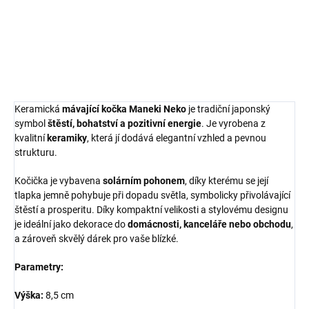
nebo obchodu.
DETAILNÍ INFORMACE
ZEPTAT SE
HLÍDAT
Keramická
mávající kočka Maneki Neko
je tradiční japonský
symbol
štěstí, bohatství a pozitivní energie
. Je vyrobena z
kvalitní
keramiky
, která jí dodává elegantní vzhled a pevnou
strukturu.
Kočička je vybavena
solárním pohonem
, díky kterému se její
tlapka jemně pohybuje při dopadu světla, symbolicky přivolávající
štěstí a prosperitu. Díky kompaktní velikosti a stylovému designu
je ideální jako dekorace do
domácnosti, kanceláře nebo obchodu
,
a zároveň skvělý dárek pro vaše blízké.
Parametry:
Výška:
8,5 cm