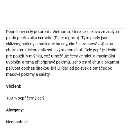
ZEPTAT SE
HLÍDAT
Pepř černý celý je koření z Vietnamu, které se získává ze zralých
plodů pepřovníku černého (Piper nigrum). Tyto plody jsou
sklízeny, sušeny a následně baleny, čímž si zachovávají svou
charakteristickou pálivost a výraznou chuť. Celý pepř je ideální
pro použití v mlýnku, což umožňuje čerstvé mletí a maximální
uvolnění aroma při přípravě pokrmů. Jeho ostrá chuť a pikantní
pálivost obohatí širokou škálu jídel, od polévek a omáček po
masové pokrmy a saláty.
Složení:
100 % pepř černý celý
Alergeny:
Neobsahuje