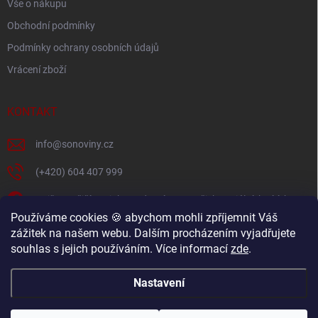
Vše o nákupu
Obchodní podmínky
Podmínky ochrany osobních údajů
Vrácení zboží
KONTAKT
info
@
sonoviny.cz
(+420) 604 407 999
Nejčerstvější novinky se dozvíte na našich sociálních sítích
Používáme cookies 🍪 abychom mohli zpříjemnit Váš
sonoviny.cz
zážitek na našem webu. Dalším procházením vyjadřujete
souhlas s jejich používáním. Více informací
zde
.
Videorecepty - Vaše oblíbené recepty v pohodlí domova
Nastavení