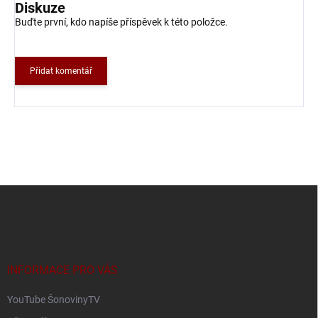
Diskuze
Buďte první, kdo napíše příspěvek k této položce.
Přidat komentář
Z
á
p
a
t
í
INFORMACE PRO VÁS
YouTube ŠonovinyTV