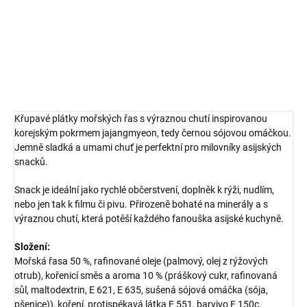
korejskou jajang omáčkou.
DETAILNÍ INFORMACE
ZEPTAT SE
HLÍDAT
Křupavé plátky mořských řas s výraznou chutí inspirovanou
korejským pokrmem jajangmyeon, tedy černou sójovou omáčkou.
Jemně sladká a umami chuť je perfektní pro milovníky asijských
snacků.
Snack je ideální jako rychlé občerstvení, doplněk k rýži, nudlím,
nebo jen tak k filmu či pivu. Přirozeně bohaté na minerály a s
výraznou chutí, která potěší každého fanouška asijské kuchyně.
Složení:
Mořská řasa 50 %, rafinované oleje (palmový, olej z rýžových
otrub), kořenicí směs a aroma 10 % (práškový cukr, rafinovaná
sůl, maltodextrin, E 621, E 635, sušená sójová omáčka (sója,
pšenice)), koření, protispékavá látka E 551, barvivo E 150c,