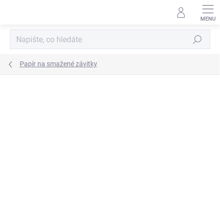
Přejít
na
obsah
Hledat
Papír na smažené závitky
Neohodnoceno
Podrobnosti hodnocení
ZNAČKA:
TOTACO