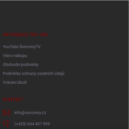
Z
á
p
a
t
í
INFORMACE PRO VÁS
YouTube ŠonovinyTV
Vše o nákupu
Obchodní podmínky
Podmínky ochrany osobních údajů
Vrácení zboží
KONTAKT
info
@
sonoviny.cz
(+420) 604 407 999