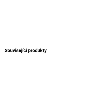
rýžové mouky a vody. Tento všestranný produkt je základním
prvkem vietnamské kuchyně a je nezbytný pro přípravu mnoha
tradičních pokrmů. Ale především na smažené závitky.
DETAILNÍ INFORMACE
ZEPTAT SE
HLÍDAT
Související produkty
MOMENTÁLNĚ NEDOSTUPNÉ
SKLADEM
Skleněné nudle
Jidášovo ucho sušené