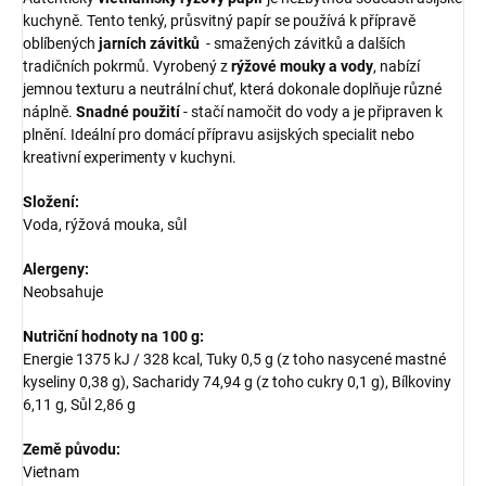
kuchyně. Tento tenký, průsvitný papír se používá k přípravě
oblíbených
jarních závitků
- smažených závitků a dalších
tradičních pokrmů. Vyrobený z
rýžové mouky a vody
, nabízí
jemnou texturu a neutrální chuť, která dokonale doplňuje různé
náplně.
Snadné použití
- stačí namočit do vody a je připraven k
plnění. Ideální pro domácí přípravu asijských specialit nebo
kreativní experimenty v kuchyni.
Složení:
Voda, rýžová mouka, sůl
Alergeny:
Neobsahuje
Nutriční hodnoty na 100 g:
Energie 1375 kJ / 328 kcal, Tuky 0,5 g (z toho nasycené mastné
kyseliny 0,38 g), Sacharidy 74,94 g (z toho cukry 0,1 g), Bílkoviny
6,11 g, Sůl 2,86 g
Země původu:
Vietnam