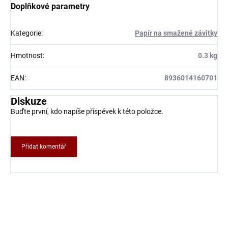
Doplňkové parametry
Kategorie
:
Papír na smažené závitky
Hmotnost
:
0.3 kg
EAN
:
8936014160701
Diskuze
Buďte první, kdo napíše příspěvek k této položce.
Přidat komentář